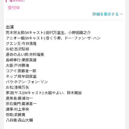
受付中
詳細を表示する
出演
荒木宗太郎(Wキャスト):田代万里生、小野田龍之介
アニオー姫(Wキャスト):音くり寿、ドー･ファン･ザ･ハン
グエン王:今井清隆
お妃:吉沢梨絵
運命の占い師:井料瑠美
長崎奉行:栗原英雄
大臣:戸井勝海
コアイ:斎藤准一郎
ネップ:蛭牟田実里
バウ:ホアン･フォン･リン
お松:淺場万矢
家須(ヤス)(Wキャスト):大越やよい、鈴木楓加
連隊長:藤浦功一
宗右衛門:廣瀬喜一
通事:村上幸央
弥助:武藤寛
八兵衛:森山大輔