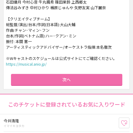
石田優月 今村心音 牛丸颯希 篠田果鈴 上西郷太
傳法谷みずき 中村ひかり 楢原じゅんや 矢野友実 山下麗奈
【クリエイティブチーム】
総監督/演出/台本/作詞(日本語):大山大輔
作曲:チャン･マィン･フン
台本/作詞(ベトナム語):ハー･クアン･ミン
振付: 本間 憲一
アーティスティックアドバイザー/オーケストラ指揮:本名徹次
※Wキャストのスケジュールは公式サイトにてご確認ください。
https://musical.anio.jp/
次へ
このチケットに登録されているお気に入りワード
今井清隆
お
イマイキヨタカ