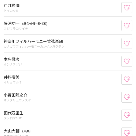
戸井勝海
お
トイカツミ
藤浦功一
(舞台俳優･振付家)
お
フジウラコウイチ
神奈川フィルハーモニー管弦楽団
お
カナガワフィルハーモニーカンゲンガクダン
本名徹次
お
ホンナテツジ
井料瑠美
お
イリョウルミ
小野田龍之介
お
オノダリュウノスケ
田代万里生
お
タシロマリオ
大山大輔
(声楽)
お
オオヤマダイスケ