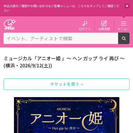
申込内容のご確認やお問い合わせなど各種メニューは、
こちらをタップしてご確認くだ
さい
チケット予約・購入・販売のイープラス
ログイン
会員登録
メニュー
検
ミュージカル「アニオー姫 」～ ヘン ガップ ライ 再び ～
(横浜・2026/9/12(土))
チケットを買う