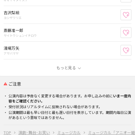
吉沢梨絵
お
ヨシザワリエ
斎藤准一郎
お
サイトウシュンイチロウ
淺場万矢
お
アサバマヤ
もっと見る
ご注意
公演内容は予告なく変更する場合があります。お申し込みの前に
いま一度内
容をご確認ください。
受付状況はリアルタイムに反映されない場合があります。
公演期間は最も早い日付と最も遅い日付を表示しています。期間内毎日公演
があるという意味ではありません。
TOP
演劇･舞台･お笑い
ミュージカル
ミュージカル「アニオー姫 」