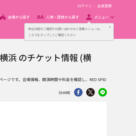
ログイン
会員登録
会場から探す
人物・団体から探す
メニュー
閉じる
申込内容のご確認やお問い合わせなど各種メニューは、
主催者向け販売サービス
こちらをタップしてご確認ください
川･横浜 のチケット情報 (横
ット情報ページです。会場情報、開演時間や料金を確認し、RED SPID
シェア
Twitter
line
SHARE