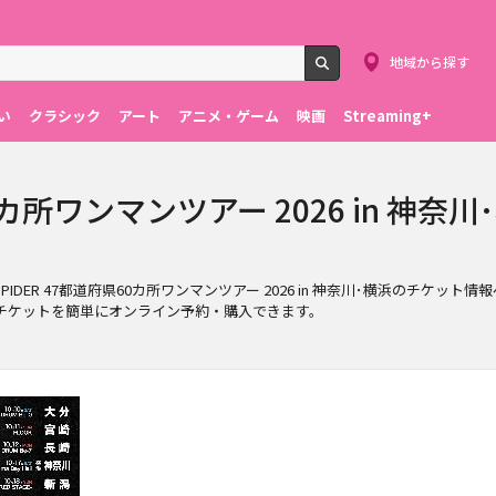
地域から探す
検索
い
クラシック
アート
アニメ・ゲーム
映画
Streaming+
60カ所ワンマンツアー 2026 in 神奈
ED SPIDER 47都道府県60カ所ワンマンツアー 2026 in 神奈川･横浜のチケ
･横浜のチケットを簡単にオンライン予約・購入できます。