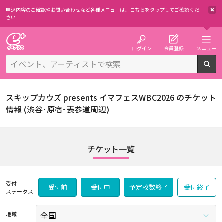
申込内容のご確認やお問い合わせなど各種メニューは、
こちらをタップしてご確認くだ
さい
チケット予約・購入・販売のイープラス
ログイン
会員登録
メニュー
検
スキップカウズ presents イマフェスWBC2026 のチケット
情報 (渋谷･原宿･表参道周辺)
チケット一覧
受付
受付前
受付中
予定枚数終了
受付終了
ステータス
地域