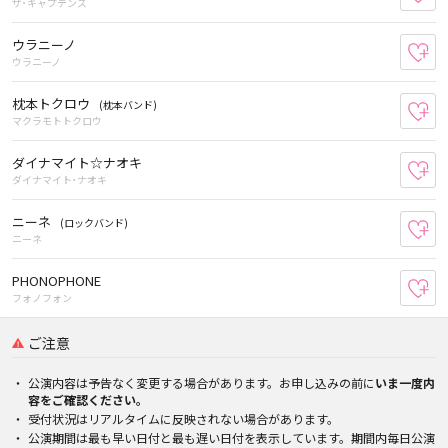
ザ･キャプテンズ
ウラニーノ
お
ウラニーノ
枕本トクロウ
(枕本バンド)
お
マクラモトトクロウ
ダイナマイト☆ナオキ
お
ダイナマイト･ナオキ
ニーネ
(ロックバンド)
お
ニーネ
PHONOPHONE
お
フォノフォン
ご注意
公演内容は予告なく変更する場合があります。お申し込みの前に
いま一度内
容をご確認ください。
受付状況はリアルタイムに反映されない場合があります。
公演期間は最も早い日付と最も遅い日付を表示しています。期間内毎日公演