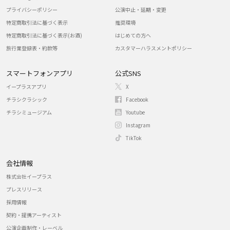
プライバシーポリシー
公演中止・延期・変更
特定商取引法に基づく表示
推奨環境
特定商取引法に基づく表示(お酒)
はじめての方へ
旅行業登録表・約款等
カスタマーハラスメントポリシー
スマートフォンアプリ
公式SNS
イープラスアプリ
X
チラシクラシック
Facebook
チラシミュージアム
Youtube
Instagram
TikTok
会社情報
株式会社イープラス
プレスリリース
採用情報
契約・提携アーティスト
公演企画制作・レーベル