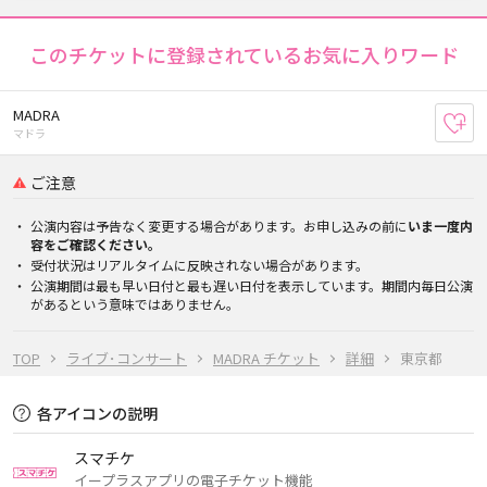
このチケットに登録されているお気に入りワード
MADRA
お
マドラ
ご注意
公演内容は予告なく変更する場合があります。お申し込みの前に
いま一度内
容をご確認ください。
受付状況はリアルタイムに反映されない場合があります。
公演期間は最も早い日付と最も遅い日付を表示しています。期間内毎日公演
があるという意味ではありません。
TOP
ライブ･コンサート
MADRA チケット
詳細
東京都
各アイコンの説明
スマチケ
イープラスアプリの電子チケット機能