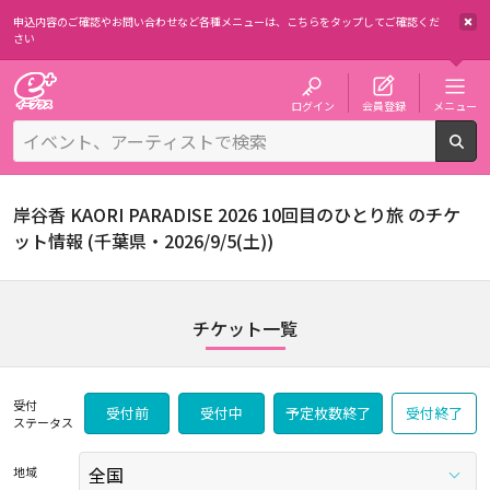
申込内容のご確認やお問い合わせなど各種メニューは、
こちらをタップしてご確認くだ
さい
チケット予約・購入・販売のイープラス
ログイン
会員登録
メニュー
検
岸谷香 KAORI PARADISE 2026 10回目のひとり旅 のチケ
ット情報 (千葉県・2026/9/5(土))
チケット一覧
受付
受付前
受付中
予定枚数終了
受付終了
ステータス
地域