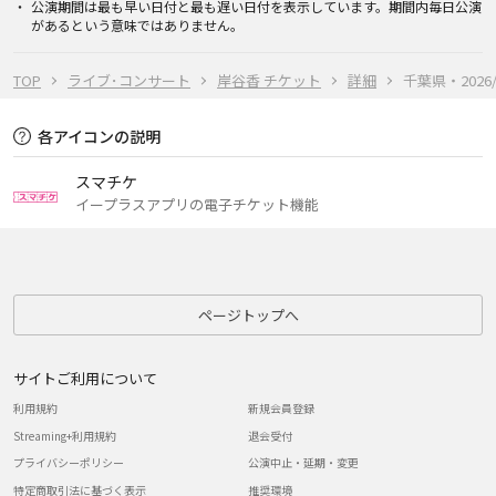
公演期間は最も早い日付と最も遅い日付を表示しています。期間内毎日公演
があるという意味ではありません。
TOP
ライブ･コンサート
岸谷香 チケット
詳細
千葉県・2026/9
各アイコンの説明
スマチケ
イープラスアプリの電子チケット機能
ページトップへ
サイトご利用について
利用規約
新規会員登録
Streaming+利用規約
退会受付
プライバシーポリシー
公演中止・延期・変更
特定商取引法に基づく表示
推奨環境