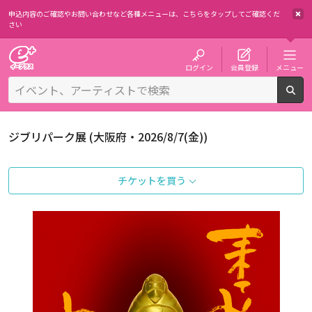
申込内容のご確認やお問い合わせなど各種メニューは、
こちらをタップしてご確認くだ
さい
チケット予約・購入・販売のイープラス
ログイン
会員登録
メニュー
検
ジブリパーク展 (大阪府・2026/8/7(金))
チケットを買う