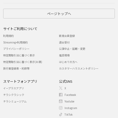
ページトップへ
サイトご利用について
利用規約
新規会員登録
Streaming+利用規約
退会受付
プライバシーポリシー
公演中止・延期・変更
特定商取引法に基づく表示
推奨環境
特定商取引法に基づく表示(お酒)
はじめての方へ
旅行業登録表・約款等
カスタマーハラスメントポリシー
スマートフォンアプリ
公式SNS
イープラスアプリ
X
チラシクラシック
Facebook
チラシミュージアム
Youtube
Instagram
TikTok