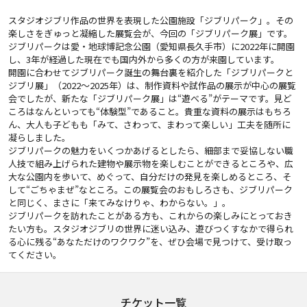
スタジオジブリ作品の世界を表現した公園施設「ジブリパーク」。その
楽しさをぎゅっと凝縮した展覧会が、今回の「ジブリパーク展」です。
ジブリパークは愛・地球博記念公園（愛知県長久手市）に2022年に開園
し、3年が経過した現在でも国内外から多くの方が来園しています。
開園に合わせてジブリパーク誕生の舞台裏を紹介した「ジブリパークと
ジブリ展」（2022～2025年）は、制作資料や試作品の展示が中心の展覧
会でしたが、新たな「ジブリパーク展」は“遊べる”がテーマです。見ど
ころはなんといっても“体験型”であること。貴重な資料の展示はもちろ
ん、大人も子どもも「みて、さわって、まわって楽しい」工夫を随所に
凝らしました。
ジブリパークの魅力をいくつかあげるとしたら、細部まで妥協しない職
人技で組み上げられた建物や展示物を楽しむことができるところや、広
大な公園内を歩いて、めぐって、自分だけの発見を楽しめるところ、そ
して“ごちゃまぜ”なところ。この展覧会のおもしろさも、ジブリパーク
と同じく、まさに「来てみなけりゃ、わからない。」。
ジブリパークを訪れたことがある方も、これからの楽しみにとっておき
たい方も。スタジオジブリの世界に迷い込み、遊びつくすなかで得られ
る心に残る“あなただけのワクワク”を、ぜひ会場で見つけて、受け取っ
てください。
チケット一覧