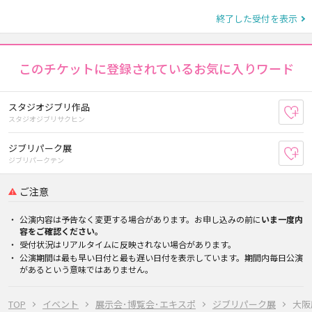
終了した受付を表示
このチケットに登録されているお気に入りワード
スタジオジブリ作品
お
スタジオジブリサクヒン
ジブリパーク展
お
ジブリパークテン
ご注意
公演内容は予告なく変更する場合があります。お申し込みの前に
いま一度内
容をご確認ください。
受付状況はリアルタイムに反映されない場合があります。
公演期間は最も早い日付と最も遅い日付を表示しています。期間内毎日公演
があるという意味ではありません。
TOP
イベント
展示会･博覧会･エキスポ
ジブリパーク展
大阪府