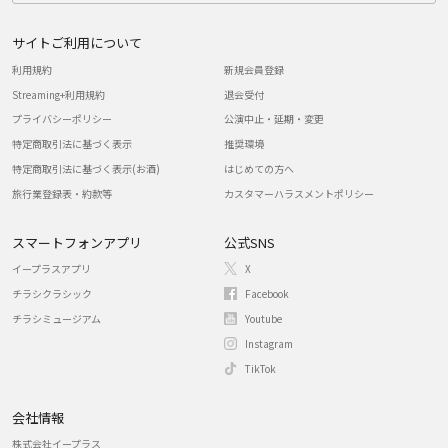
サイトご利用について
利用規約
新規会員登録
Streaming+利用規約
退会受付
プライバシーポリシー
公演中止・延期・変更
特定商取引法に基づく表示
推奨環境
特定商取引法に基づく表示(お酒)
はじめての方へ
旅行業登録表・約款等
カスタマーハラスメントポリシー
スマートフォンアプリ
公式SNS
イープラスアプリ
X
チラシクラシック
Facebook
チラシミュージアム
Youtube
Instagram
TikTok
会社情報
株式会社イープラス