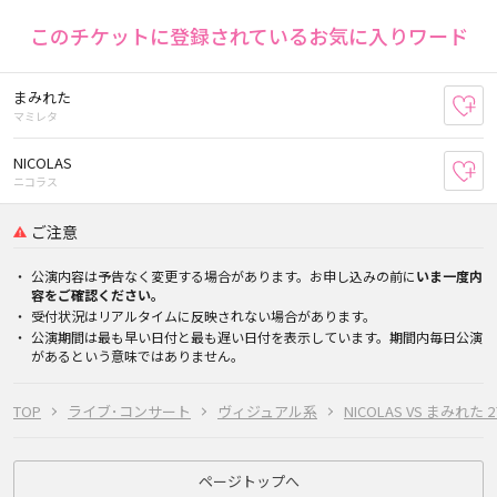
このチケットに登録されているお気に入りワード
まみれた
お
マミレタ
NICOLAS
お
ニコラス
ご注意
公演内容は予告なく変更する場合があります。お申し込みの前に
いま一度内
容をご確認ください。
受付状況はリアルタイムに反映されない場合があります。
公演期間は最も早い日付と最も遅い日付を表示しています。期間内毎日公演
があるという意味ではありません。
TOP
ライブ･コンサート
ヴィジュアル系
NICOLAS VS まみれた
ページトップへ