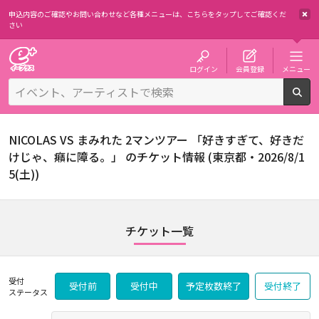
申込内容のご確認やお問い合わせなど各種メニューは、
こちらをタップしてご確認くだ
さい
チケット予約・購入・販売のイープラス
ログイン
会員登録
メニュー
検
NICOLAS VS まみれた 2マンツアー 「好きすぎて、好きだ
けじゃ、癪に障る。」 のチケット情報 (東京都・2026/8/1
5(土))
チケット一覧
受付
受付前
受付中
予定枚数終了
受付終了
ステータス