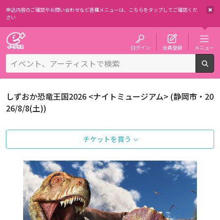
申込内容のご確認やお問い合わせなど各種メニューは、
こちらをタップしてご確認くだ
さい
チケット予約・購入・販売のイープラス
ログイン
会員登録
メニュー
検
しずおか恐竜王国2026 <ナイトミュージアム> (静岡市・20
26/8/8(土))
チケットを買う