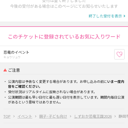
受付は全て終了しました
今後の受付がある場合はこのページにてお知らせいたします
終了した受付を表示
このチケットに登録されているお気に入りワード
恐竜のイベント
お
キョウリュウ
ご注意
公演内容は予告なく変更する場合があります。お申し込みの前に
いま一度内
容をご確認ください。
受付状況はリアルタイムに反映されない場合があります。
公演期間は最も早い日付と最も遅い日付を表示しています。期間内毎日公演
があるという意味ではありません。
TOP
イベント
親子･子ども向け
しずおか恐竜王国2026
静岡市