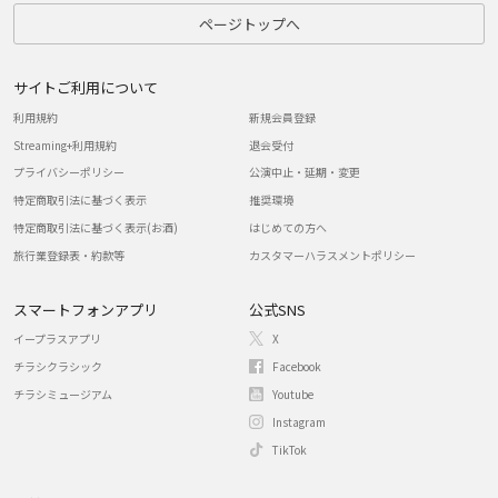
ページトップへ
サイトご利用について
利用規約
新規会員登録
Streaming+利用規約
退会受付
プライバシーポリシー
公演中止・延期・変更
特定商取引法に基づく表示
推奨環境
特定商取引法に基づく表示(お酒)
はじめての方へ
旅行業登録表・約款等
カスタマーハラスメントポリシー
スマートフォンアプリ
公式SNS
イープラスアプリ
X
チラシクラシック
Facebook
チラシミュージアム
Youtube
Instagram
TikTok