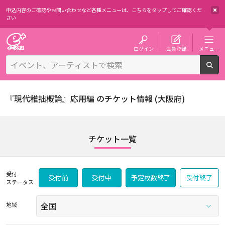
申込内容のご確認やお問い合わせなど各種メニューは、
こちらをタップしてご確認くだ
さい
チケット予約・購入・販売のイープラス
ログイン
会員登録
メニュー
検
『現代稚拙概論』応用編 のチケット情報 (大阪府)
チケット一覧
受付
受付前
受付中
予定枚数終了
受付終了
ステータス
地域