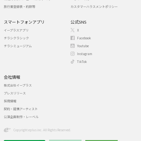
旅行業登録表・約款等
カスタマーハラスメントポリシー
スマートフォンアプリ
公式SNS
イープラスアプリ
X
チラシクラシック
Facebook
チラシミュージアム
Youtube
Instagram
TikTok
会社情報
株式会社イープラス
プレスリリース
採用情報
契約・提携アーティスト
公演企画制作・レーベル
Copyright eplus inc. All Rights Reserved.