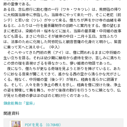
跡の霊像である。
ある日、念仏修行に励む僧の一行（ワキ・ワキツレ）は、熊野詣の帰り
に大和国当麻寺に参詣した。当麻寺にやって来た一行、そこに老尼（前
シテ）と若い女（ツレ）がやって来る。僧たちが声をかけ寺の由緒を尋
ねると、ふたりは一行を曼荼羅制作の旧跡へと案内をする。僧の望むま
まに老尼は、染殿の井・桜木などに加え、当麻の曼荼羅・中将姫の故事
なども語る。まさに今日こそが彼岸の中日・二月十五日。女性ふたり
は、法事のために化現した阿弥陀仏と観音菩薩の化身だと明かし、紫雲
に乗って天へと消えゆく。（中入）
そこへやってきた門前の男（アイ）は、僧に問われるままに中将姫の
生い立ちを語る。それは幼少期に継母から虐待を受け、苦しみに満ちた
この世の理を直視せざるを得なかった、儚い姫君の物語であった。
夜になり、僧たちが更なる奇瑞を見ようと祈りを捧げていると、あた
りに妙なる音楽が聞こえてきて、遙かなる西の空から清らかな光がさし
くる。程なく、中将姫の霊（後シテ）が現れ、経典を高らかに読誦す
る。そして、人々を救う浄土の教えを示し、経典を僧に授けた後、浄土
の姿を賛嘆して舞を舞う。やがて後夜の勤行を行ううちに暁となり、仏
が見せた奇跡の夢はほのぼのと明け行くのであった。
鎌倉能舞台「當麻」
関連資料
PDFを見る （0.76MB）