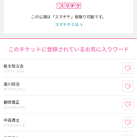
スマチケ
この公演は「スマチケ」受取り可能です。
スマチケとは
このチケットに登録されているお気に入りワード
能を知る会
お
ノウヲシルカイ
奥川恒治
お
オクカワコウジ
観世喜正
お
カンゼヨシマサ
中森貫太
お
ナカモリカンタ