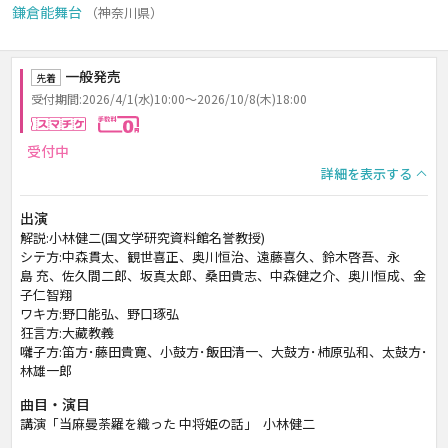
鎌倉能舞台
（神奈川県）
一般発売
先着
受付期間:2026/4/1(水)10:00～2026/10/8(木)18:00
スマチケ
手数料0円
受付中
詳細を表示する
出演
解説:小林健二(国文学研究資料館名誉教授)
シテ方:中森貫太、観世喜正、奥川恒治、遠藤喜久、鈴木啓吾、永
島 充、佐久間二郎、坂真太郎、桑田貴志、中森健之介、奥川恒成、金
子仁智翔
ワキ方:野口能弘、野口琢弘
狂言方:大藏教義
囃子方:笛方･藤田貴寛、小鼓方･飯田清一、大鼓方･柿原弘和、太鼓方･
林雄一郎
曲目・演目
講演「当麻曼荼羅を織った 中将姫の話」 小林健二