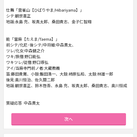
仕舞「雲雀山【ひばりやま/Hibariyama】」
シテ:観世喜正
地謡:永島 充、坂真太郎、桑田貴志、金子仁智翔
能「當麻【たえま/Taema】」
前シテ/化尼･後シテ/中将姫:中森貫太、
ツレ/化女:中森健之介
ワキ/旅僧:野口能弘
ワキツレ/従僧:野口琢弘
アイ/当麻寺門前ノ者:大藏教義
笛:藤田貴寛、小鼓:飯田清一、大鼓:柿原弘和、太鼓:林雄一郎
後見:奥川恒治、佐久間二郎
地謡:観世喜正、鈴木啓吾、永島 充、坂真太郎、桑田貴志、奥川恒成
質疑応答 中森貫太
次へ