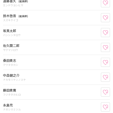
遠藤喜久
(能楽師)
お
エンドウヨシヒサ
鈴木啓吾
(能楽師)
お
スズキケイゴ
坂真太郎
お
バンシンタロウ
佐久間二郎
お
サクマジロウ
桑田貴志
お
クワタタカシ
中森健之介
お
ナカモリケンノスケ
藤田貴寛
お
フジタタカヒロ
永島充
お
ナガシマミツル