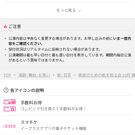
もっと見る
ご注意
公演内容は予告なく変更する場合があります。お申し込みの前に
いま一度内
容をご確認ください。
受付状況はリアルタイムに反映されない場合があります。
公演期間は最も早い日付と最も遅い日付を表示しています。期間内毎日公演
があるという意味ではありません。
TOP
演劇･舞台･お笑い
能･狂言
県民のための能を知る会 10月
各アイコンの説明
手数料お得
コンビニで引き換えて手数料がお得！
スマチケ
イープラスアプリの電子チケット機能