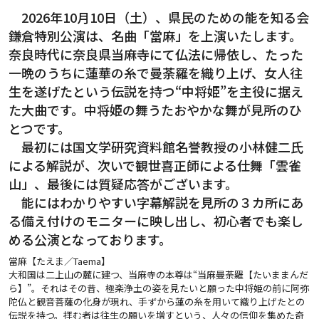
2026年10月10日（土）、県民のための能を知る会
鎌倉特別公演は、名曲「當麻」を上演いたします。
奈良時代に奈良県当麻寺にて仏法に帰依し、たった
一晩のうちに蓮華の糸で曼荼羅を織り上げ、女人往
生を遂げたという伝説を持つ“中将姫”を主役に据え
た大曲です。中将姫の舞うたおやかな舞が見所のひ
とつです。
最初には国文学研究資料館名誉教授の小林健二氏
による解説が、次いで観世喜正師による仕舞「雲雀
山」、最後には質疑応答がございます。
能にはわかりやすい字幕解説を見所の３カ所にあ
る備え付けのモニターに映し出し、初心者でも楽し
める公演となっております。
當麻【たえま／Taema】
大和国は二上山の麓に建つ、当麻寺の本尊は“当麻曼荼羅【たいままんだ
ら】”。それはその昔、極楽浄土の姿を見たいと願った中将姫の前に阿弥
陀仏と観音菩薩の化身が現れ、手ずから蓮の糸を用いて織り上げたとの
伝説を持つ。拝む者は往生の願いを増すという、人々の信仰を集めた奇