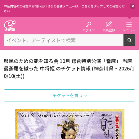
申込内容のご確認やお問い合わせなど各種メニューは、
こちらをタップしてご確認くだ
さい
チケット予約・購入・販売のイープラス
ログイン
会員登録
メニュー
検
県民のための能を知る会 10月 鎌倉特別公演「當麻」 当麻
曼荼羅を織った 中将姫 のチケット情報 (神奈川県・2026/1
0/10(土))
チケットを買う