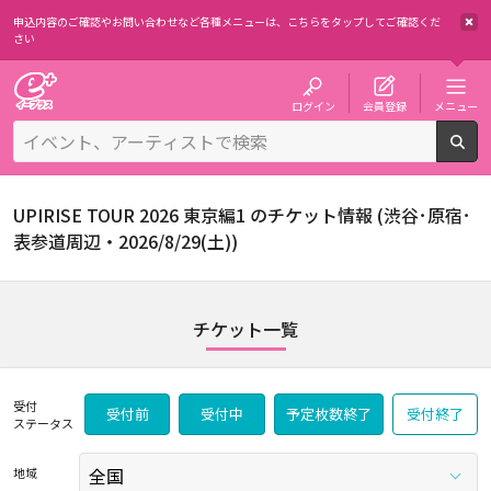
申込内容のご確認やお問い合わせなど各種メニューは、
こちらをタップしてご確認くだ
さい
チケット予約・購入・販売のイープラス
ログイン
会員登録
メニュー
検
UPIRISE TOUR 2026 東京編1 のチケット情報 (渋谷･原宿･
表参道周辺・2026/8/29(土))
チケット一覧
受付
受付前
受付中
予定枚数終了
受付終了
ステータス
地域