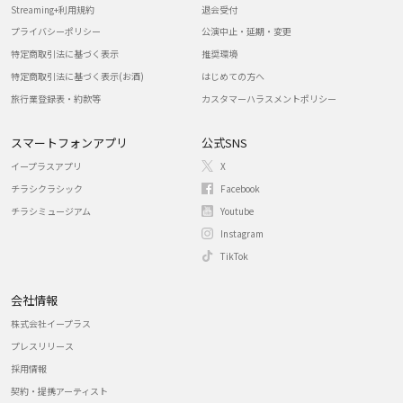
Streaming+利用規約
退会受付
プライバシーポリシー
公演中止・延期・変更
特定商取引法に基づく表示
推奨環境
特定商取引法に基づく表示(お酒)
はじめての方へ
旅行業登録表・約款等
カスタマーハラスメントポリシー
スマートフォンアプリ
公式SNS
イープラスアプリ
X
チラシクラシック
Facebook
チラシミュージアム
Youtube
Instagram
TikTok
会社情報
株式会社イープラス
プレスリリース
採用情報
契約・提携アーティスト