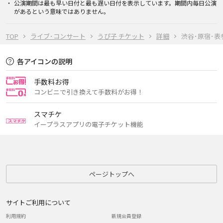
公演期間は最も早い日付と最も遅い日付を表示しています。期間内毎日公演
があるという意味ではありません。
TOP
ライブ･コンサート
うぴ子 チケット
詳細
渋谷･原宿･表参道
各アイコンの説明
手数料お得
コンビニで引き換えて手数料がお得！
スマチケ
イープラスアプリの電子チケット機能
ページトップへ
サイトご利用について
利用規約
新規会員登録