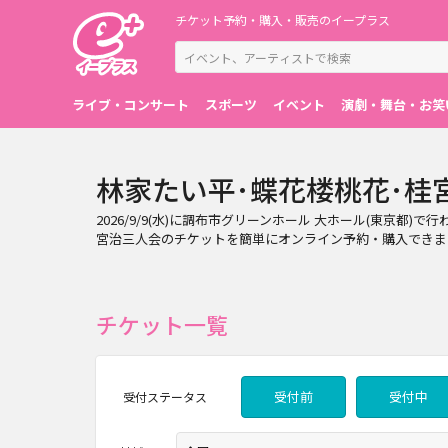
チケット予約・購入・販売のイープラス
ライブ・コンサート
スポーツ
イベント
演劇・舞台・お笑
林家たい平･蝶花楼桃花･桂宮治
2026/9/9(水)に調布市グリーンホール 大ホール(東京
宮治三人会のチケットを簡単にオンライン予約・購入できま
チケット一覧
受付前
受付中
受付
ステータス