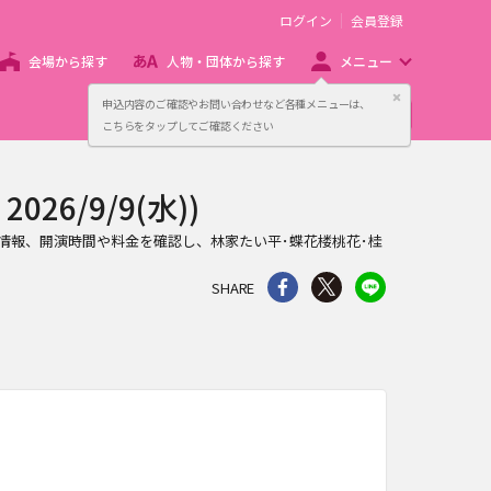
ログイン
会員登録
会場から探す
人物・団体から探す
メニュー
閉じる
申込内容のご確認やお問い合わせなど各種メニューは、
主催者向け販売サービス
こちらをタップしてご確認ください
6/9/9(水))
会場情報、開演時間や料金を確認し、林家たい平･蝶花楼桃花･桂
シェア
Twitter
line
SHARE