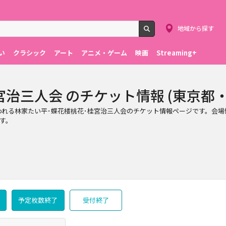
地域から探す
検索
い
クラシック
アート
アニメ・ゲーム
映画
Streaming+
三人会 のチケット情報 (東京都・202
都)で行われる林家たい平･蝶花楼桃花･桂宮治三人会のチケット情報ページです。
す。
予定枚数終了
受付終了