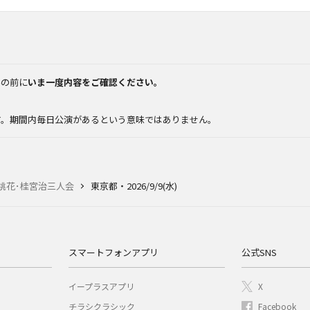
みの前に
いま一度内容をご確認ください。
。
す。期間内毎日公演があるという意味ではありません。
桃花･桂宮治三人会
東京都・2026/9/9(水)
スマートフォンアプリ
公式SNS
イープラスアプリ
X
チラシクラシック
Facebook