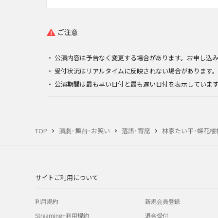
ご注意
公演内容は予告なく変更する場合があります。お申し込
受付状況はリアルタイムに反映されない場合があります
公演期間は最も早い日付と最も遅い日付を表示していま
TOP
演劇･舞台･お笑い
落語･寄席
林家たい平･蝶花楼
サイトご利用について
利用規約
新規会員登録
Streaming+利用規約
退会受付