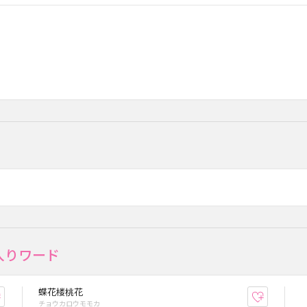
入りワード
蝶花楼桃花
お気に入り登録
お気に入
チョウカロウモモカ