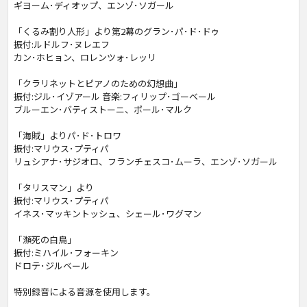
ギヨーム･ディオップ、エンゾ･ソガール
「くるみ割り人形」より第2幕のグラン･パ･ド･ドゥ
振付:ルドルフ･ヌレエフ
カン･ホヒョン、ロレンツォ･レッリ
「クラリネットとピアノのための幻想曲」
振付:ジル･イゾアール 音楽:フィリップ･ゴーベール
ブルーエン･バティストーニ、ポール･マルク
「海賊」よりパ･ド･トロワ
振付:マリウス･プティパ
リュシアナ･サジオロ、フランチェスコ･ムーラ、エンゾ･ソガール
「タリスマン」より
振付:マリウス･プティパ
イネス･マッキントッシュ、シェール･ワグマン
「瀕死の白鳥」
振付:ミハイル･フォーキン
ドロテ･ジルベール
特別録音による音源を使用します。