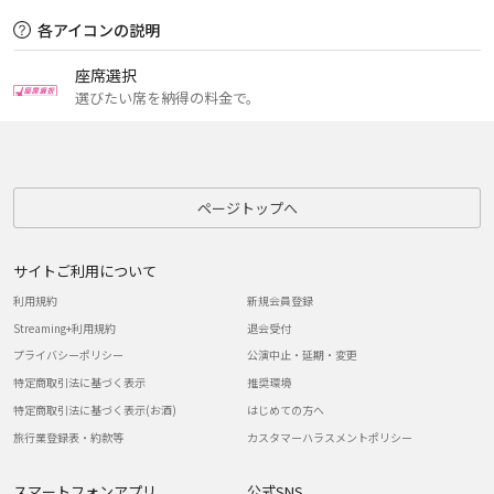
各アイコンの説明
座席選択
選びたい席を納得の料金で。
ページトップへ
サイトご利用について
利用規約
新規会員登録
Streaming+利用規約
退会受付
プライバシーポリシー
公演中止・延期・変更
特定商取引法に基づく表示
推奨環境
特定商取引法に基づく表示(お酒)
はじめての方へ
旅行業登録表・約款等
カスタマーハラスメントポリシー
スマートフォンアプリ
公式SNS