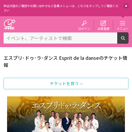
申込内容のご確認やお問い合わせなど各種メニューは、
こちらをタップしてご確認くだ
さい
チケット予約・購入・販売のイープラス
ログイン
会員登録
メニュー
検
エスプリ･ドゥ･ラ･ダンス Esprit de la danseのチケット情
報
チケットを買う