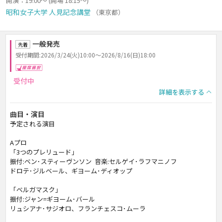
開演：19:00～ (開場 18:15～)
昭和女子大学 人見記念講堂
（東京都）
一般発売
先着
受付期間:2026/3/24(火)10:00～2026/8/16(日)18:00
座席選択
受付中
詳細を表示する
曲目・演目
予定される演目
Aプロ
「3つのプレリュード」
振付:ベン･スティーヴンソン 音楽:セルゲイ･ラフマニノフ
ドロテ･ジルベール、ギヨーム･ディオップ
「ベルガマスク」
振付:ジャン=ギヨーム･バール
リュシアナ･サジオロ、フランチェスコ･ムーラ