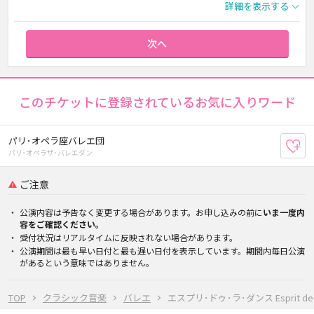
詳細を表示する
次へ
このチケットに登録されているお気に入りワード
パリ･オペラ座バレエ団
お
パリ･オペラザ･バレエダン
ご注意
公演内容は予告なく変更する場合があります。お申し込みの前に
いま一度内
容をご確認ください。
受付状況はリアルタイムに反映されない場合があります。
公演期間は最も早い日付と最も遅い日付を表示しています。期間内毎日公演
があるという意味ではありません。
TOP
クラシック音楽
バレエ
エスプリ･ドゥ･ラ･ダンス Esprit de l