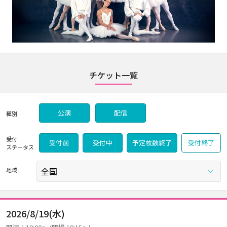
チケット一覧
公演
配信
種別
受付
受付前
受付中
予定枚数終了
受付終了
ステータス
地域
2026/8/19(水)