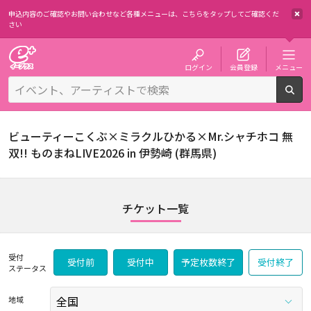
申込内容のご確認やお問い合わせなど各種メニューは、
こちらをタップしてご確認くだ
さい
チケット予約・購入・販売のイープラス
ログイン
会員登録
メニュー
検
ビューティーこくぶ×ミラクルひかる×Mr.シャチホコ 無
双!! ものまねLIVE2026 in 伊勢崎 (群馬県)
チケット一覧
受付
受付前
受付中
予定枚数終了
受付終了
ステータス
地域