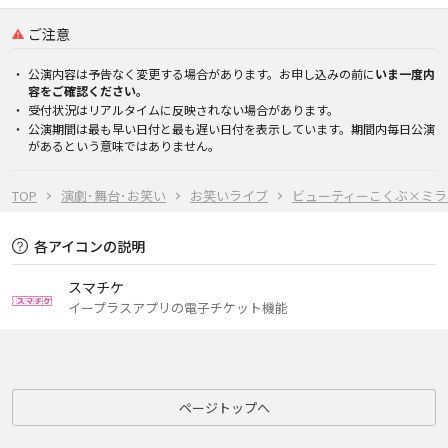
ご注意
公演内容は予告なく変更する場合があります。お申し込みの前に
いま一度内
容をご確認ください。
受付状況はリアルタイムに反映されない場合があります。
公演期間は最も早い日付と最も遅い日付を表示しています。期間内毎日公演
があるという意味ではありません。
TOP
演劇･舞台･お笑い
お笑いライブ
ビューティーこくぶ×ミラ
各アイコンの説明
スマチケ
イープラスアプリの電子チケット機能
ページトップへ