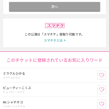
次へ
スマチケ
この公演は「スマチケ」受取り可能です。
スマチケとは
このチケットに登録されているお気に入りワード
ミラクルひかる
お
ミラクルヒカル
ビューティーこくぶ
お
ビューティーコクブ
Mr.シャチホコ
お
ミスターシャチホコ