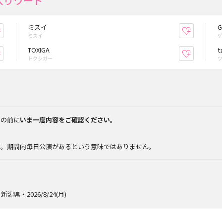
入りワード
ミスイ
G
お気に入り登録
お気に入
ミスイ
TOXIGA
t
お気に入り登録
お気に入
トクシガー
みの前に
いま一度内容をご確認ください。
。
す。期間内毎日公演があるという意味ではありません。
新潟県・2026/8/24(月)