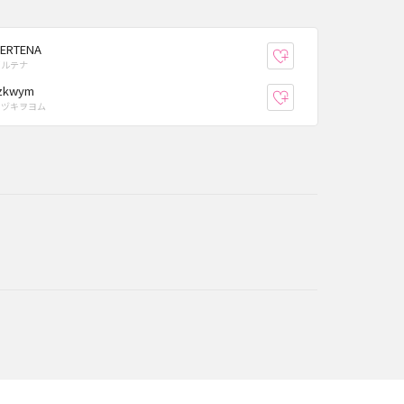
ERTENA
り登録
お気に入り登録
ゲルテナ
zkwym
り登録
お気に入り登録
ツヅキヲヨム