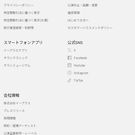
プライバシーポリシー
公演中止・延期・変更
特定商取引法に基づく表示
推奨環境
特定商取引法に基づく表示(お酒)
はじめての方へ
旅行業登録表・約款等
カスタマーハラスメントポリシー
スマートフォンアプリ
公式SNS
イープラスアプリ
X
チラシクラシック
Facebook
チラシミュージアム
Youtube
Instagram
TikTok
会社情報
株式会社イープラス
プレスリリース
採用情報
契約・提携アーティスト
公演企画制作・レーベル