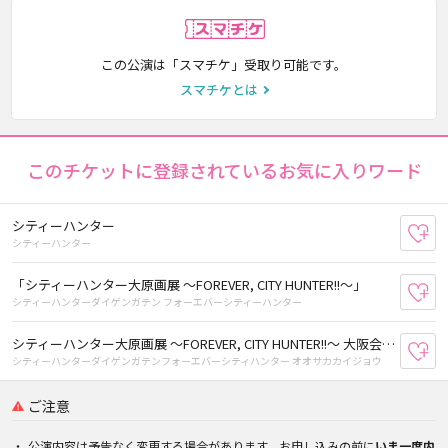
スマチケ
この公演は「スマチケ」受取り可能です。
スマチケとは
このチケットに登録されているお気に入りワード
シティーハンター
お
シティーハンター
「シティーハンター大原画展 ～FOREVER, CITY HUNTER!!～」
お
シティーハンターダイゲンガテン フォーエバーシティーハンター
シティーハンター大原画展 ～FOREVER, CITY HUNTER!!～ 大阪会場
お
シティーハンターダイゲンガテンフォーエバーシティハンター オオサカカイジョウ
ご注意
公演内容は予告なく変更する場合があります。お申し込みの前に
いま一度内