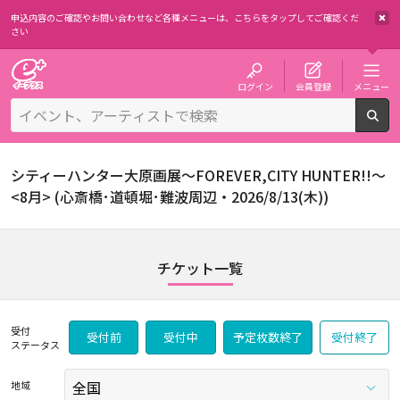
申込内容のご確認やお問い合わせなど各種メニューは、
こちらをタップしてご確認くだ
さい
チケット予約・購入・販売のイープラス
ログイン
会員登録
メニュー
検
シティーハンター大原画展～FOREVER,CITY HUNTER!!～
<8月> (心斎橋･道頓堀･難波周辺・2026/8/13(木))
チケット一覧
受付
受付前
受付中
予定枚数終了
受付終了
ステータス
地域