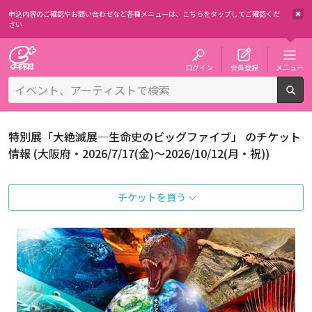
申込内容のご確認やお問い合わせなど各種メニューは、
こちらをタップしてご確認くだ
さい
チケット予約・購入・販売のイープラス
ログイン
会員登録
メニュー
検
特別展「大絶滅展―生命史のビッグファイブ」 のチケット
情報 (大阪府・2026/7/17(金)～2026/10/12(月・祝))
チケットを買う