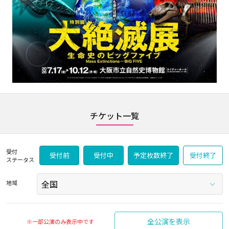
チケット一覧
受付
受付前
受付中
予定枚数終了
受付終了
ステータス
地域
全公演を表示
※一部公演のみ表示中です