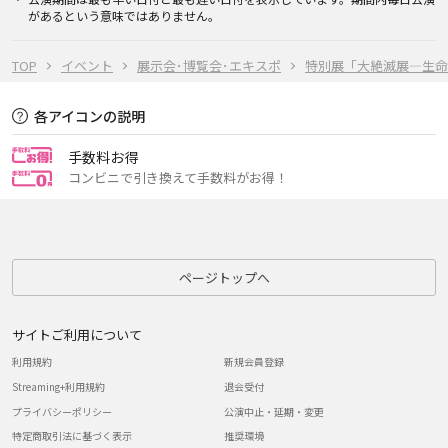
があるという意味ではありません。
TOP
イベント
展示会･博覧会･エキスポ
特別展「大絶滅展―生命
各アイコンの説明
手数料お得
コンビニで引き換えて手数料がお得！
ページトップへ
サイトご利用について
利用規約
新規会員登録
Streaming+利用規約
退会受付
プライバシーポリシー
公演中止・延期・変更
特定商取引法に基づく表示
推奨環境