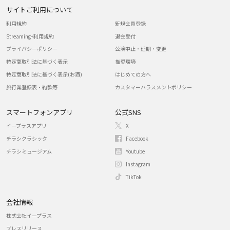
サイトご利用について
利用規約
新規会員登録
Streaming+利用規約
退会受付
プライバシーポリシー
公演中止・延期・変更
特定商取引法に基づく表示
推奨環境
特定商取引法に基づく表示(お酒)
はじめての方へ
旅行業登録表・約款等
カスタマーハラスメントポリシー
スマートフォンアプリ
公式SNS
イープラスアプリ
X
チラシクラシック
Facebook
チラシミュージアム
Youtube
Instagram
TikTok
会社情報
株式会社イープラス
プレスリリース