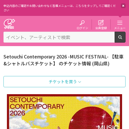
申込内容のご確認やお問い合わせなど各種メニューは、
こちらをタップしてご確認くだ
さい
チケット予約・購入・販売のイープラス
ログイン
会員登録
メニュー
検
Setouchi Contemporary 2026 -MUSIC FESTIVAL- 【駐車
&シャトルバスチケット】 のチケット情報 (岡山県)
チケットを買う