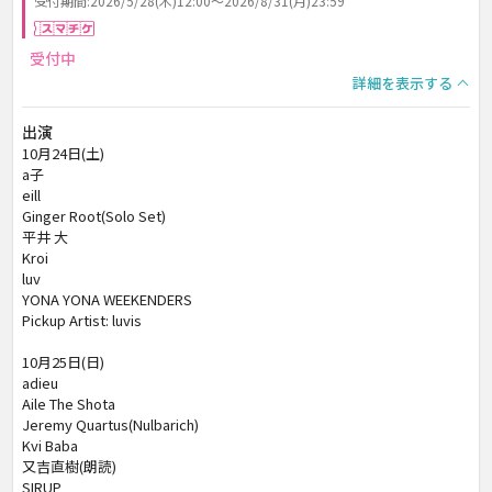
受付期間:2026/5/28(木)12:00～2026/8/31(月)23:59
スマチケ
受付中
詳細を表示する
出演
10月24日(土)
a子
eill
Ginger Root(Solo Set)
平井 大
Kroi
luv
YONA YONA WEEKENDERS
Pickup Artist: luvis
10月25日(日)
adieu
Aile The Shota
Jeremy Quartus(Nulbarich)
Kvi Baba
又吉直樹(朗読)
SIRUP