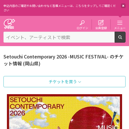
申込内容のご確認やお問い合わせなど各種メニューは、
こちらをタップしてご確認くだ
さい
チケット予約・購入・販売のイープラス
ログイン
会員登録
メニュー
検
Setouchi Contemporary 2026 -MUSIC FESTIVAL- のチケ
ット情報 (岡山県)
チケットを買う