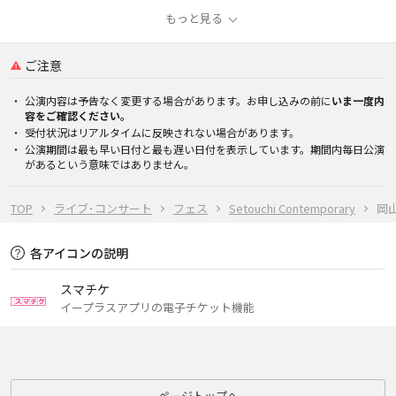
もっと見る
ご注意
公演内容は予告なく変更する場合があります。お申し込みの前に
いま一度内
容をご確認ください。
受付状況はリアルタイムに反映されない場合があります。
公演期間は最も早い日付と最も遅い日付を表示しています。期間内毎日公演
があるという意味ではありません。
TOP
ライブ･コンサート
フェス
Setouchi Contemporary
岡
各アイコンの説明
スマチケ
イープラスアプリの電子チケット機能
ページトップへ