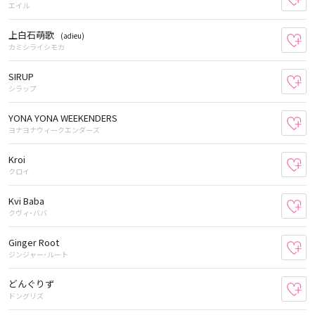
エイル
上白石萌歌
(adieu)
お
カミシライシモカ
SIRUP
お
シラップ
YONA YONA WEEKENDERS
お
ヨナヨナウィークエンダーズ
Kroi
お
クロイ
Kvi Baba
お
クヴィ･ババ
Ginger Root
お
ジンジャー･ルート
どんぐりず
お
ドングリズ