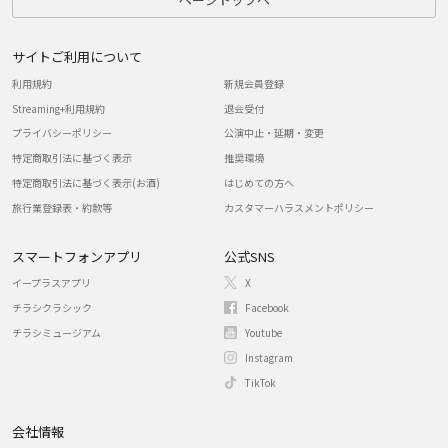
サイトご利用について
利用規約
新規会員登録
Streaming+利用規約
退会受付
プライバシーポリシー
公演中止・延期・変更
特定商取引法に基づく表示
推奨環境
特定商取引法に基づく表示(お酒)
はじめての方へ
旅行業登録表・約款等
カスタマーハラスメントポリシー
スマートフォンアプリ
公式SNS
イープラスアプリ
X
チラシクラシック
Facebook
チラシミュージアム
Youtube
Instagram
TikTok
会社情報