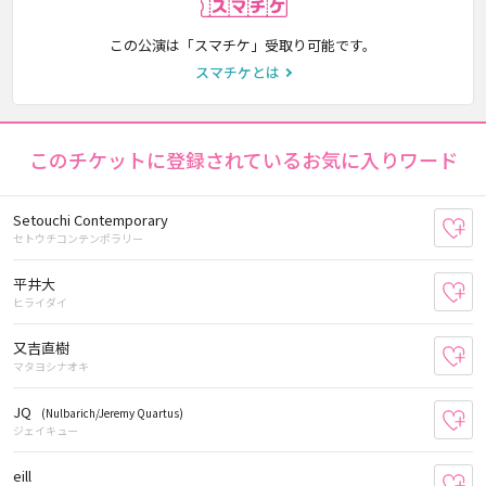
スマチケ
この公演は「スマチケ」受取り可能です。
スマチケとは
このチケットに登録されているお気に入りワード
Setouchi Contemporary
お
セトウチコンテンポラリー
平井大
お
ヒライダイ
又吉直樹
お
マタヨシナオキ
JQ
(Nulbarich/Jeremy Quartus)
お
ジェイキュー
eill
お