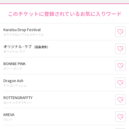
このチケットに登録されているお気に入りワード
Karatsu Drop Festival
お
カラツドロップフェスティバル
オリジナル･ラブ
(田島貴男)
お
オリジナル･ラブ
BONNIE PINK
お
ボニー･ピンク
Dragon Ash
お
ドラゴンアッシュ
ROTTENGRAFFTY
お
ロットングラフティー
KREVA
お
クレバ