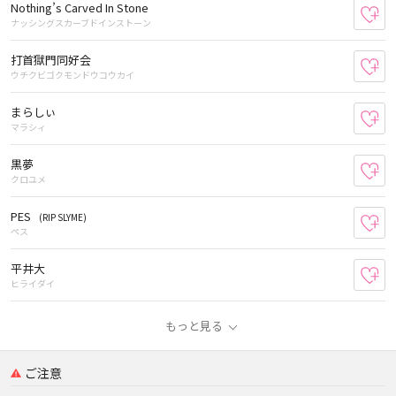
Nothing’s Carved In Stone
お
ナッシングスカーブドインストーン
打首獄門同好会
お
ウチクビゴクモンドウコウカイ
まらしぃ
お
マラシィ
黒夢
お
クロユメ
PES
(RIP SLYME)
お
ペス
平井大
お
ヒライダイ
もっと見る
ご注意