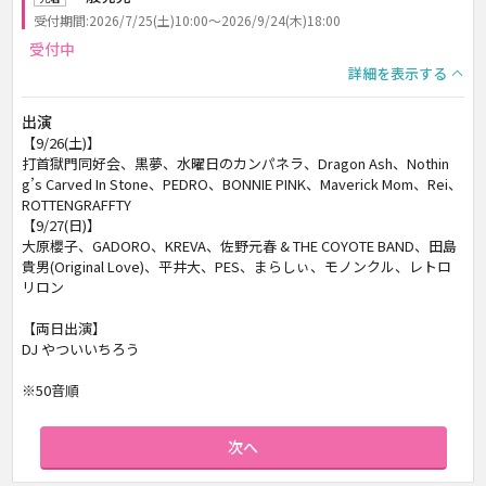
受付期間:2026/7/25(土)10:00～2026/9/24(木)18:00
受付中
詳細を表示する
出演
【9/26(土)】
打首獄門同好会、黒夢、水曜日のカンパネラ、Dragon Ash、Nothin
g’s Carved In Stone、PEDRO、BONNIE PINK、Maverick Mom、Rei、
ROTTENGRAFFTY
【9/27(日)】
大原櫻子、GADORO、KREVA、佐野元春 & THE COYOTE BAND、田島
貴男(Original Love)、平井大、PES、まらしぃ、モノンクル、レトロ
リロン
【両日出演】
DJ やついいちろう
※50音順
次へ