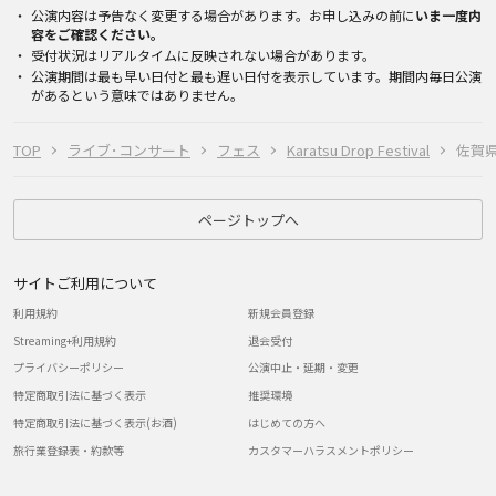
公演内容は予告なく変更する場合があります。お申し込みの前に
いま一度内
容をご確認ください。
受付状況はリアルタイムに反映されない場合があります。
公演期間は最も早い日付と最も遅い日付を表示しています。期間内毎日公演
があるという意味ではありません。
TOP
ライブ･コンサート
フェス
Karatsu Drop Festival
佐賀県・
ページトップへ
サイトご利用について
利用規約
新規会員登録
Streaming+利用規約
退会受付
プライバシーポリシー
公演中止・延期・変更
特定商取引法に基づく表示
推奨環境
特定商取引法に基づく表示(お酒)
はじめての方へ
旅行業登録表・約款等
カスタマーハラスメントポリシー