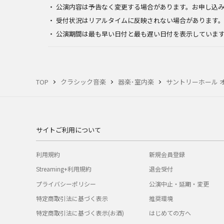
公演内容は予告なく変更する場合があります。お申し込
受付状況はリアルタイムに反映されない場合があります
公演期間は最も早い日付と最も遅い日付を表示していま
TOP
クラシック音楽
器楽･室内楽
サントリーホール オ
サイトご利用について
利用規約
新規会員登録
Streaming+利用規約
退会受付
プライバシーポリシー
公演中止・延期・変更
特定商取引法に基づく表示
推奨環境
特定商取引法に基づく表示(お酒)
はじめての方へ