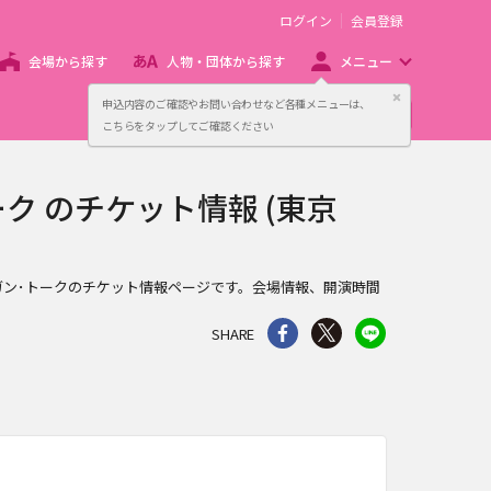
ログイン
会員登録
会場から探す
人物・団体から探す
メニュー
閉じる
申込内容のご確認やお問い合わせなど各種メニューは、
主催者向け販売サービス
こちらをタップしてご確認ください
ーク のチケット情報 (東京
6 オルガン･トークのチケット情報ページです。会場情報、開演時間
。
シェア
Twitter
line
SHARE