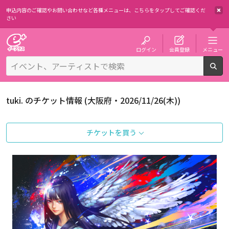
申込内容のご確認やお問い合わせなど各種メニューは、
こちらをタップしてご確認くだ
さい
チケット予約・購入・販売のイープラス
ログイン
会員登録
メニュー
検
tuki. のチケット情報 (大阪府・2026/11/26(木))
チケットを買う