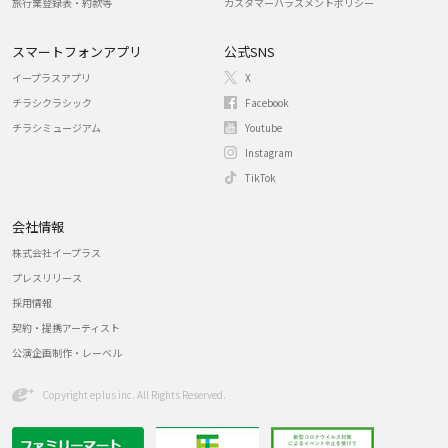
旅行業登録表・約款等
カスタマーハラスメントポリシー
スマートフォンアプリ
公式SNS
イープラスアプリ
X
チラシクラシック
Facebook
チラシミュージアム
Youtube
Instagram
TikTok
会社情報
株式会社イープラス
プレスリリース
採用情報
契約・提携アーティスト
公演企画制作・レーベル
Copyright eplus inc. All Rights Reserved.