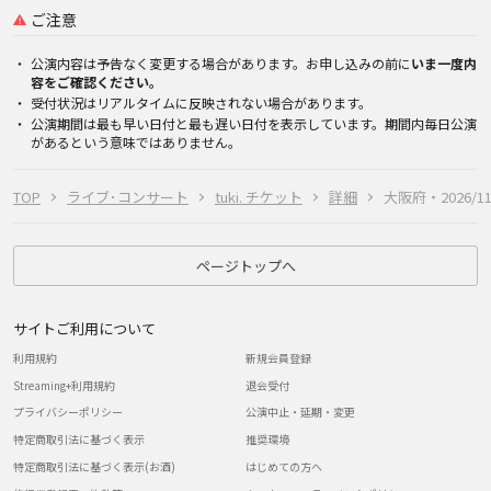
ご注意
公演内容は予告なく変更する場合があります。お申し込みの前に
いま一度内
容をご確認ください。
受付状況はリアルタイムに反映されない場合があります。
公演期間は最も早い日付と最も遅い日付を表示しています。期間内毎日公演
があるという意味ではありません。
TOP
ライブ･コンサート
tuki. チケット
詳細
大阪府・2026/11
ページトップへ
サイトご利用について
利用規約
新規会員登録
Streaming+利用規約
退会受付
プライバシーポリシー
公演中止・延期・変更
特定商取引法に基づく表示
推奨環境
特定商取引法に基づく表示(お酒)
はじめての方へ