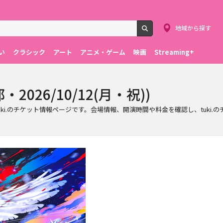
地域から探す
検索
い
クラシック
アート
アニメ・ゲーム
映画
Streaming+
・2026/10/12(月・祝))
京都)で行われるtuki.のチケット情報ページです。会場情報、開演時間や料金を確認し、