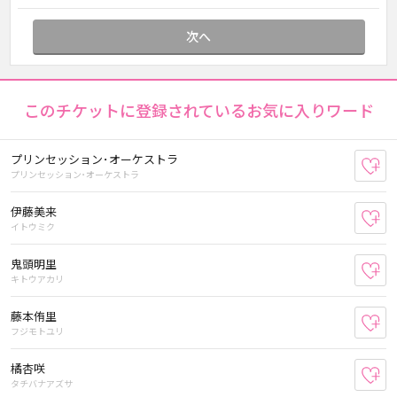
次へ
このチケットに登録されているお気に入りワード
プリンセッション･オーケストラ
お
プリンセッション･オーケストラ
伊藤美来
お
イトウミク
鬼頭明里
お
キトウアカリ
藤本侑里
お
フジモトユリ
橘杏咲
お
タチバナアズサ