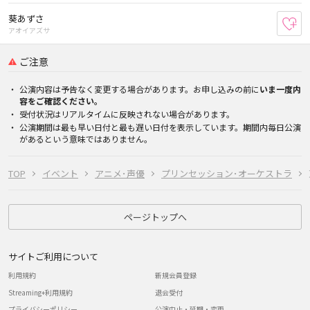
葵あずさ
お
アオイアズサ
ご注意
公演内容は予告なく変更する場合があります。お申し込みの前に
いま一度内
容をご確認ください。
受付状況はリアルタイムに反映されない場合があります。
公演期間は最も早い日付と最も遅い日付を表示しています。期間内毎日公演
があるという意味ではありません。
TOP
イベント
アニメ･声優
プリンセッション･オーケストラ
ページトップへ
サイトご利用について
利用規約
新規会員登録
Streaming+利用規約
退会受付
プライバシーポリシー
公演中止・延期・変更