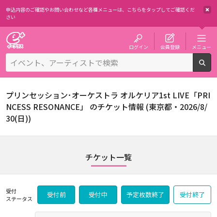
申込内容のご確認やお問い合わせなど各種メニューは、
こちらをタップしてご確認くだ
さい
チケット予約・購入・販売のイープラス
ログイン
会員登録
メニュー
検
プリンセッション･オーケストラ オルケリア1st LIVE「PRI
NCESS RESONANCE」 のチケット情報 (東京都・2026/8/
30(日))
チケット一覧
受付
受付前
受付中
予定枚数終了
受付終了
ステータス