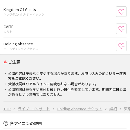
Kingdom Of Giants
お
キングダム･オブ･ジャイアンツ
CVLTE
お
カルト
Holding Absence
お
ホールディングアブセンス
ご注意
公演内容は予告なく変更する場合があります。お申し込みの前に
いま一度内
容をご確認ください。
受付状況はリアルタイムに反映されない場合があります。
公演期間は最も早い日付と最も遅い日付を表示しています。期間内毎日公演
があるという意味ではありません。
TOP
ライブ･コンサート
Holding Absence チケット
詳細
東京
各アイコンの説明