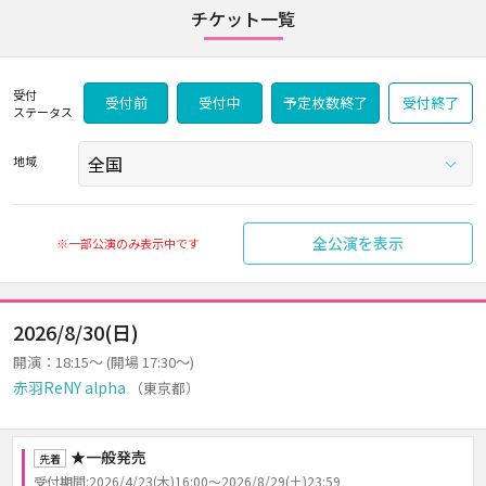
チケット一覧
受付
受付前
受付中
予定枚数終了
受付終了
ステータス
地域
全公演を表示
※一部公演のみ表示中です
2026/8/30(日)
開演：18:15～ (開場 17:30～)
赤羽ReNY alpha
（東京都）
★一般発売
先着
受付期間:2026/4/23(木)16:00～2026/8/29(土)23:59