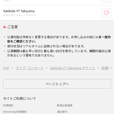
キヨシ
Yukihide YT Takiyama
お
ユキヒデワイティータキヤマ
ご注意
公演内容は予告なく変更する場合があります。お申し込みの前に
いま一度内
容をご確認ください。
受付状況はリアルタイムに反映されない場合があります。
公演期間は最も早い日付と最も遅い日付を表示しています。期間内毎日公演
があるという意味ではありません。
TOP
ライブ･コンサート
Yukihide YT Takiyama チケット
詳細
ページトップへ
サイトご利用について
利用規約
新規会員登録
Streaming+利用規約
退会受付