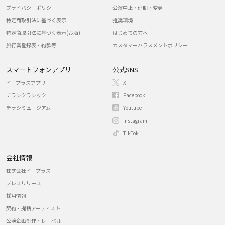
プライバシーポリシー
公演中止・延期・変更
特定商取引法に基づく表示
推奨環境
特定商取引法に基づく表示(お酒)
はじめての方へ
旅行業登録表・約款等
カスタマーハラスメントポリシー
スマートフォンアプリ
公式SNS
イープラスアプリ
X
チラシクラシック
Facebook
チラシミュージアム
Youtube
Instagram
TikTok
会社情報
株式会社イープラス
プレスリリース
採用情報
契約・提携アーティスト
公演企画制作・レーベル