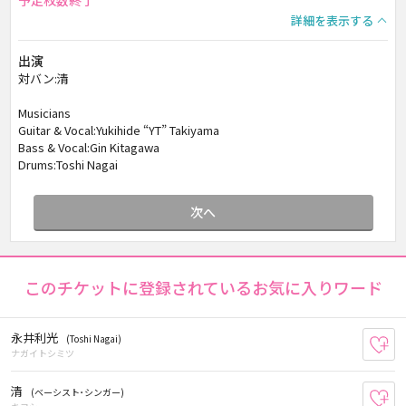
予定枚数終了
詳細を表示する
出演
対バン:清
Musicians
Guitar & Vocal:Yukihide “YT” Takiyama
Bass & Vocal:Gin Kitagawa
Drums:Toshi Nagai
次へ
このチケットに登録されているお気に入りワード
永井利光
(Toshi Nagai)
お
ナガイトシミツ
清
(ベーシスト･シンガー)
お