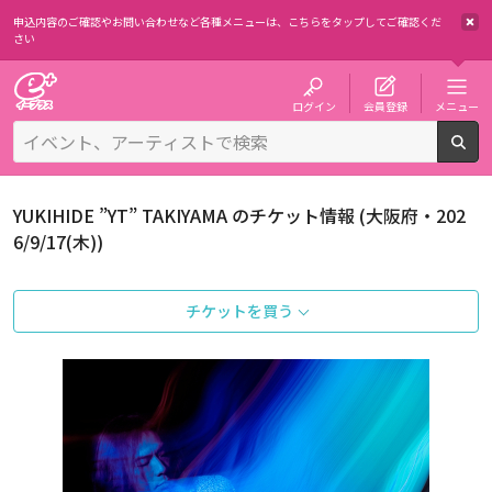
申込内容のご確認やお問い合わせなど各種メニューは、
こちらをタップしてご確認くだ
さい
チケット予約・購入・販売のイープラス
ログイン
会員登録
メニュー
検
YUKIHIDE ”YT” TAKIYAMA のチケット情報 (大阪府・202
6/9/17(木))
チケットを買う