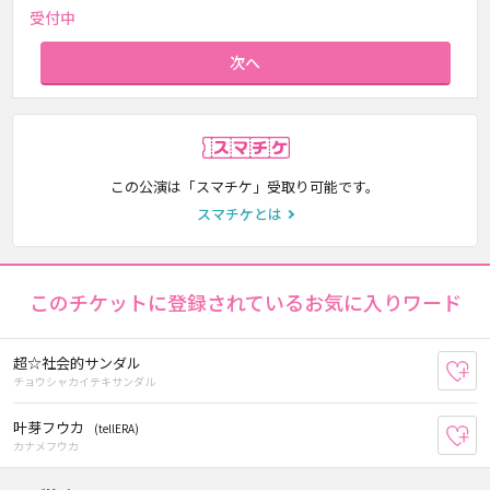
受付中
次へ
スマチケ
この公演は「スマチケ」受取り可能です。
スマチケとは
このチケットに登録されているお気に入りワード
超☆社会的サンダル
お
チョウシャカイテキサンダル
叶芽フウカ
(tellERA)
お
カナメフウカ