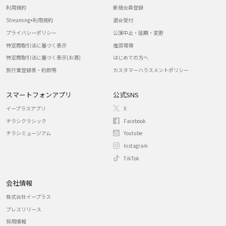
利用規約
新規会員登録
Streaming+利用規約
退会受付
プライバシーポリシー
公演中止・延期・変更
特定商取引法に基づく表示
推奨環境
特定商取引法に基づく表示(お酒)
はじめての方へ
旅行業登録表・約款等
カスタマーハラスメントポリシー
スマートフォンアプリ
公式SNS
イープラスアプリ
X
チラシクラシック
Facebook
チラシミュージアム
Youtube
Instagram
TikTok
会社情報
株式会社イープラス
プレスリリース
採用情報