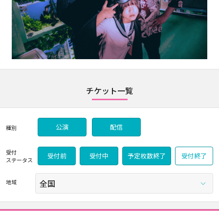
チケット一覧
公演
配信
種別
受付
受付前
受付中
予定枚数終了
受付終了
ステータス
地域