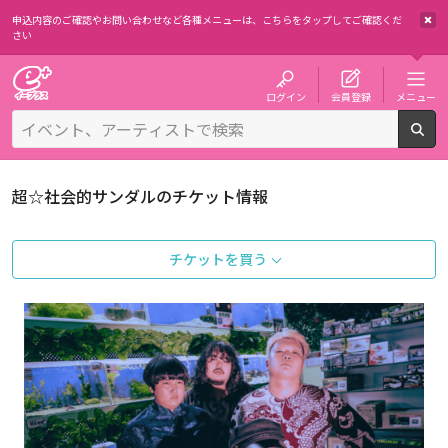
申込内容のご確認やお問い合わせなど各種メニューは、
こちらをタップしてご確認くだ
さい
チケット予約・購入・販売のイープラス
ログイン
会員登録
メニュー
検
超☆社会的サンダルのチケット情報
チケットを買う