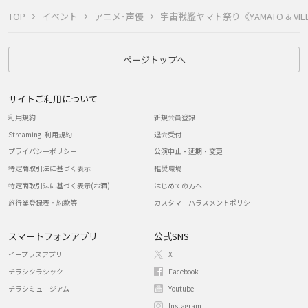
TOP
イベント
アニメ･声優
宇宙戦艦ヤマト祭り《YAMATO & VILLA
ページトップへ
サイトご利用について
利用規約
新規会員登録
Streaming+利用規約
退会受付
プライバシーポリシー
公演中止・延期・変更
特定商取引法に基づく表示
推奨環境
特定商取引法に基づく表示(お酒)
はじめての方へ
旅行業登録表・約款等
カスタマーハラスメントポリシー
スマートフォンアプリ
公式SNS
イープラスアプリ
X
チラシクラシック
Facebook
チラシミュージアム
Youtube
Instagram