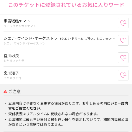
このチケットに登録されているお気に入りワード
宇宙戦艦ヤマト
お
ウチュウセンカンヤマト
シエナ･ウインド･オーケストラ
(シエナ･ドリーム･ブラス、シエナ☆フルーツ、シエナ･クラッツ)
お
シエナ･ウインド･オーケストラ
宮川彬良
お
ミヤガワアキラ
宮川知子
お
ミヤガワチコ
ご注意
公演内容は予告なく変更する場合があります。お申し込みの前に
いま一度内
容をご確認ください。
受付状況はリアルタイムに反映されない場合があります。
公演期間は最も早い日付と最も遅い日付を表示しています。期間内毎日公演
があるという意味ではありません。