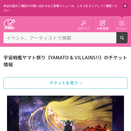
申込内容のご確認やお問い合わせなど各種メニューは、
こちらをタップしてご確認くだ
さい
チケット予約・購入・販売のイープラス
ログイン
会員登録
メニュー
検
宇宙戦艦ヤマト祭り《YAMATO & VILLAINS!!》のチケット
情報
チケットを買う