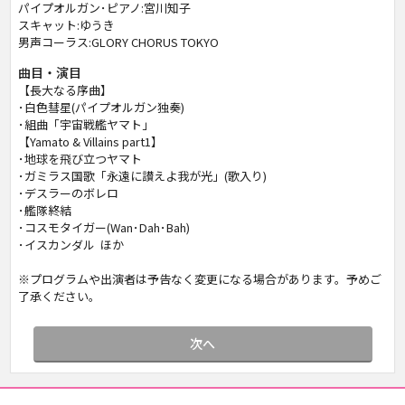
パイプオルガン･ピアノ:宮川知子
スキャット:ゆうき
男声コーラス:GLORY CHORUS TOKYO
曲目・演目
【長大なる序曲】
･白色彗星(パイプオルガン独奏)
･組曲「宇宙戦艦ヤマト」
【Yamato & Villains part1】
･地球を飛び立つヤマト
･ガミラス国歌「永遠に讃えよ我が光」(歌入り)
･デスラーのボレロ
･艦隊終結
･コスモタイガー(Wan･Dah･Bah)
･イスカンダル ほか
※プログラムや出演者は予告なく変更になる場合があります。予めご
了承ください。
次へ