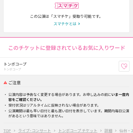
スマチケ
この公演は「スマチケ」受取り可能です。
スマチケとは
このチケットに登録されているお気に入りワード
トンボコープ
お
トンボコープ
ご注意
公演内容は予告なく変更する場合があります。お申し込みの前に
いま一度内
容をご確認ください。
受付状況はリアルタイムに反映されない場合があります。
公演期間は最も早い日付と最も遅い日付を表示しています。期間内毎日公演
があるという意味ではありません。
TOP
ライブ･コンサート
トンボコープ チケット
詳細
仙台・20