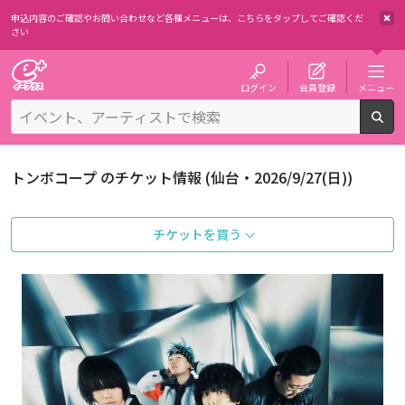
申込内容のご確認やお問い合わせなど各種メニューは、
こちらをタップしてご確認くだ
さい
チケット予約・購入・販売のイープラス
ログイン
会員登録
メニュー
検
トンボコープ のチケット情報 (仙台・2026/9/27(日))
チケットを買う