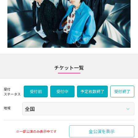
チケット一覧
受付
受付前
受付中
予定枚数終了
受付終了
ステータス
地域
全公演を表示
※一部公演のみ表示中です