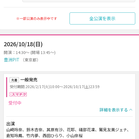
全公演を表示
※一部公演のみ表示中です
2026/10/18(日)
開演：14:30～ (開場 13:45～)
豊洲PIT
（東京都）
一般発売
先着
受付期間:2026/2/17(火)10:00～2026/10/17(土)23:59
スマチケ
受付中
詳細を表示する
出演
山崎玲奈、鈴木杏奈、其原有沙、花耶、礒部花凜、鷲見友美ジェナ、
倉知玲鳳、竹内夢、西田ひらり、小山奈桜