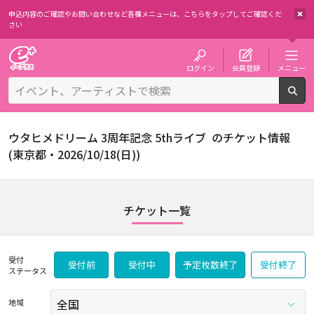
申込内容のご確認やお問い合わせなど各種メニューは、
こちらをタップしてご確認くだ
さい
チケット予約・購入・販売のイープラス
ログイン
会員登録
メニュー
検
ウタヒメドリーム 3周年記念 5thライブ のチケット情報
(東京都・2026/10/18(日))
チケット一覧
受付
受付前
受付中
予定枚数終了
受付終了
ステータス
地域