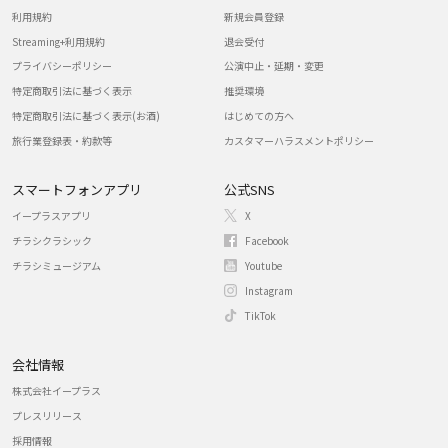
利用規約
新規会員登録
Streaming+利用規約
退会受付
プライバシーポリシー
公演中止・延期・変更
特定商取引法に基づく表示
推奨環境
特定商取引法に基づく表示(お酒)
はじめての方へ
旅行業登録表・約款等
カスタマーハラスメントポリシー
スマートフォンアプリ
公式SNS
イープラスアプリ
X
チラシクラシック
Facebook
チラシミュージアム
Youtube
Instagram
TikTok
会社情報
株式会社イープラス
プレスリリース
採用情報