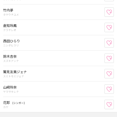
竹内夢
お
タケウチユメ
倉知玲鳳
お
クラチレオ
西田ひらり
お
ニシダヒラリ
鈴木杏奈
お
スズキアンナ
鷲見友美ジェナ
お
スミトモミジェナ
山﨑玲奈
お
ヤマサキレナ
花耶
(シンガー)
お
カヤ