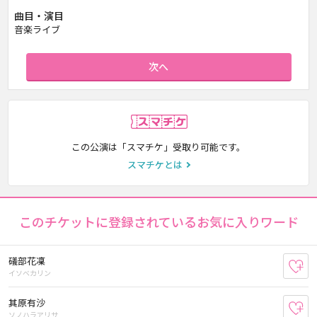
曲目・演目
音楽ライブ
次へ
スマチケ
この公演は「スマチケ」受取り可能です。
スマチケとは
このチケットに登録されているお気に入りワード
礒部花凜
お
イソベカリン
其原有沙
お
ソノハラアリサ