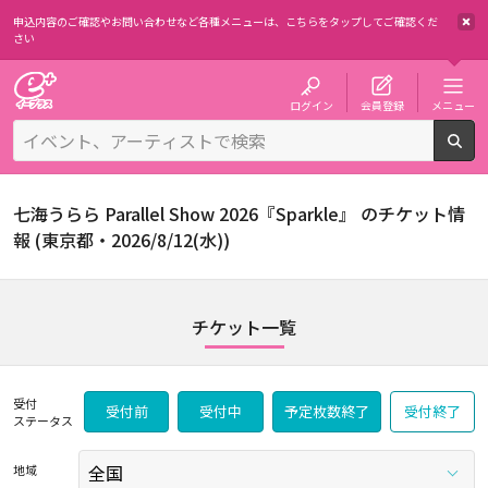
申込内容のご確認やお問い合わせなど各種メニューは、
こちらをタップしてご確認くだ
さい
チケット予約・購入・販売のイープラス
ログイン
会員登録
メニュー
検
七海うらら Parallel Show 2026『Sparkle』 のチケット情
報 (東京都・2026/8/12(水))
チケット一覧
受付
受付前
受付中
予定枚数終了
受付終了
ステータス
地域