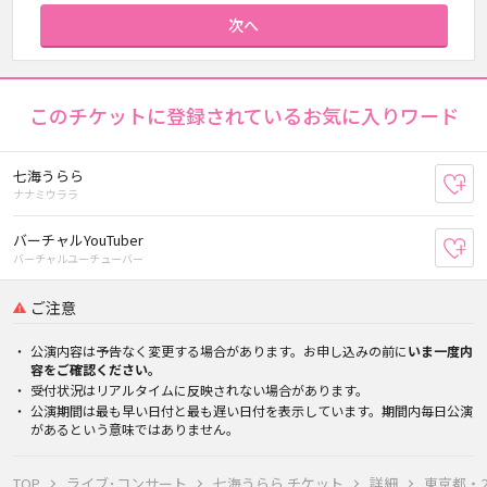
次へ
このチケットに登録されているお気に入りワード
七海うらら
お
ナナミウララ
バーチャルYouTuber
お
バーチャルユーチューバー
ご注意
公演内容は予告なく変更する場合があります。お申し込みの前に
いま一度内
容をご確認ください。
受付状況はリアルタイムに反映されない場合があります。
公演期間は最も早い日付と最も遅い日付を表示しています。期間内毎日公演
があるという意味ではありません。
TOP
ライブ･コンサート
七海うらら チケット
詳細
東京都・202