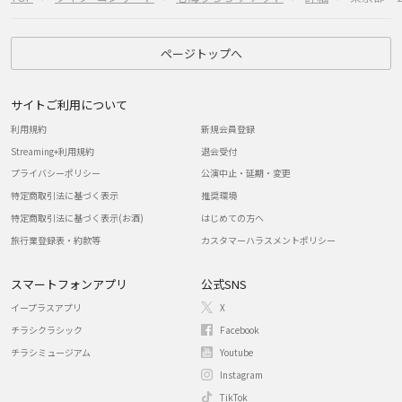
ページトップへ
サイトご利用について
利用規約
新規会員登録
Streaming+利用規約
退会受付
プライバシーポリシー
公演中止・延期・変更
特定商取引法に基づく表示
推奨環境
特定商取引法に基づく表示(お酒)
はじめての方へ
旅行業登録表・約款等
カスタマーハラスメントポリシー
スマートフォンアプリ
公式SNS
イープラスアプリ
X
チラシクラシック
Facebook
チラシミュージアム
Youtube
Instagram
TikTok