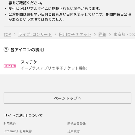
容をご確認ください。
受付状況はリアルタイムに反映されない場合があります。
公演期間は最も早い日付と最も遅い日付を表示しています。期間内毎日公演
があるという意味ではありません。
TOP
ライブ･コンサート
阿川泰子 チケット
詳細
東京都・2026
各アイコンの説明
スマチケ
イープラスアプリの電子チケット機能
ページトップへ
サイトご利用について
利用規約
新規会員登録
Streaming+利用規約
退会受付