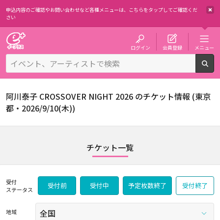
申込内容のご確認やお問い合わせなど各種メニューは、
こちらをタップしてご確認くだ
さい
チケット予約・購入・販売のイープラス
ログイン
会員登録
メニュー
検
阿川泰子 CROSSOVER NIGHT 2026 のチケット情報 (東京
都・2026/9/10(木))
チケット一覧
受付
受付前
受付中
予定枚数終了
受付終了
ステータス
地域