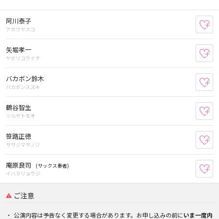
阿川泰子
お
アガワヤスコ
矢堀孝一
お
ヤボリコウイチ
バカボン鈴木
お
バカボンスズキ
鶴谷智生
お
ツルヤトモオ
笹路正徳
お
ササジマサノリ
庵原良司
(サックス奏者)
お
イハラリョウジ
ご注意
公演内容は予告なく変更する場合があります。お申し込みの前に
いま一度内