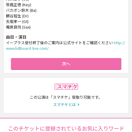
笹路正徳 (Key)
バカボン鈴木 (Ba)
鶴谷智生 (Dr)
矢堀孝一 (Gt)
庵原良司 (Sax)
曲目・演目
イープラス受付終了後のご案内は公式サイトをご確認ください
http://
www.billboard-live.com/
次へ
スマチケ
この公演は「スマチケ」受取り可能です。
スマチケとは
このチケットに登録されているお気に入りワード