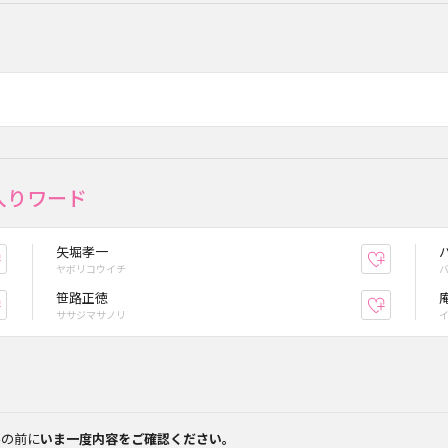
入りワード
矢堀孝一
お気に入り登録
お気に入
ヤボリコウイチ
笹路正徳
お気に入り登録
お気に入
ササジマサノリ
みの前に
いま一度内容をご確認ください。