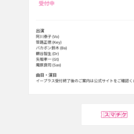
受付中
出演
阿川泰子 (Vo)
笹路正徳 (Key)
バカボン鈴木 (Ba)
鶴谷智生 (Dr)
矢堀孝一 (Gt)
庵原良司 (Sax)
曲目・演目
イープラス受付終了後のご案内は公式サイトをご確認く
ス