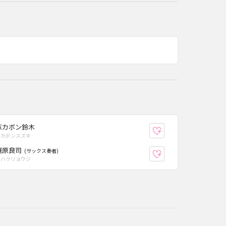
バカボン鈴木
り登録
お気に入り登録
バカボンスズキ
庵原良司
(サックス奏者)
り登録
お気に入り登録
イハラリョウジ