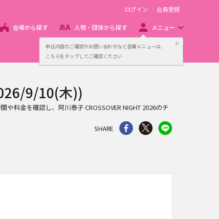
ログイン
会員登録
会場から探す
人物・団体から探す
メニュー
閉じる
申込内容のご確認やお問い合わせなど各種メニューは、
主催者向け販売サービス
こちらをタップしてご確認ください
6/9/10(木))
演時間や料金を確認し、阿川泰子 CROSSOVER NIGHT 2026のチ
シェア
Twitter
line
SHARE