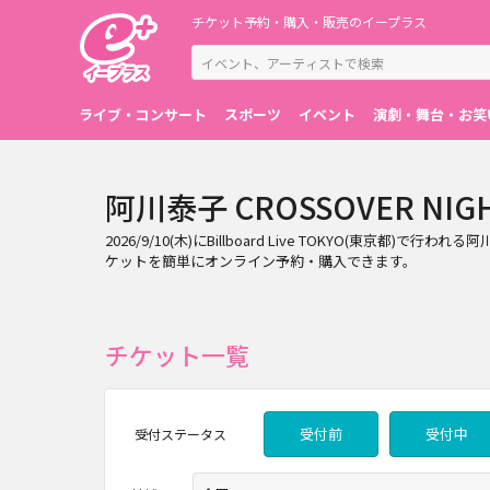
チケット予約・購入・販売のイープラス
ライブ・コンサート
スポーツ
イベント
演劇・舞台・お笑
阿川泰子 CROSSOVER NIG
2026/9/10(木)にBillboard Live TOKYO(東京都)
ケットを簡単にオンライン予約・購入できます。
チケット一覧
受付前
受付中
受付
ステータス