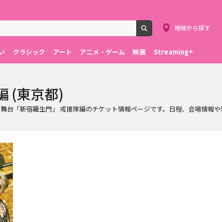
地域から探す
検索
い
クラシック
アート
アニメ・ゲーム
映画
Streaming+
 (東京都)
れる舞台「新宿羅生門」 戒援隊編のチケット情報ページです。日程、会場情報