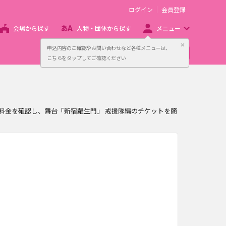
ログイン
会員登録
会場から探す
人物・団体から探す
メニュー
閉じる
申込内容のご確認やお問い合わせなど各種メニューは、
主催者向け販売サービス
こちらをタップしてご確認ください
や料金を確認し、舞台「新宿羅生門」 戒援隊編のチケットを簡