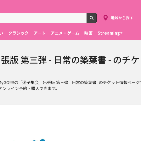
地域から探す
検索
い
クラシック
アート
アニメ・ゲーム
映画
Streaming+
張版 第三弾 - 日常の築葉書 - のチケ
るMyGO!!!!!の「迷子集会」出張版 第三弾 - 日常の築葉書 -のチケット情報ペ
単にオンライン予約・購入できます。