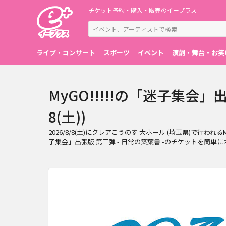
チケット予約・購入・販売のイープラス
ライブ・コンサート
スポーツ
イベント
演劇・舞台・お笑
MyGO!!!!!の「迷子集会」出
8(土))
2026/8/8(土)にクレアこうのす 大ホール (埼玉県)で行われ
子集会」出張版 第三弾 - 日常の築葉書 -のチケットを簡