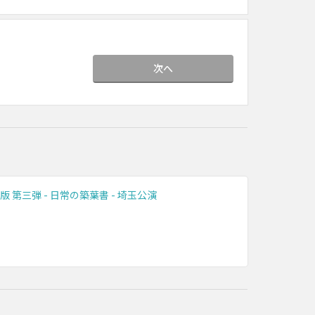
次へ
張版 第三弾 - 日常の築葉書 - 埼玉公演