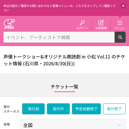
申込内容のご確認やお問い合わせなど各種メニューは、
こちらをタップしてご確認くだ
さい
チケット予約・購入・販売のイープラス
ログイン
会員登録
メニュー
検
声優トークショー&オリジナル朗読劇 in 小松 Vol.11 のチケ
ット情報 (石川県・2026/8/30(日))
チケット一覧
受付
受付前
受付中
予定枚数終了
受付終了
ステータス
地域