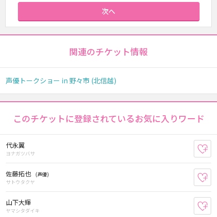
次へ
関連のチケット情報
声優トークショー in 野々市 (北信越)
このチケットに登録されているお気に入りワード
代永翼
お
ヨナガツバサ
佐藤拓也
(声優)
お
サトウタクヤ
山下大輝
お
ヤマシタダイキ