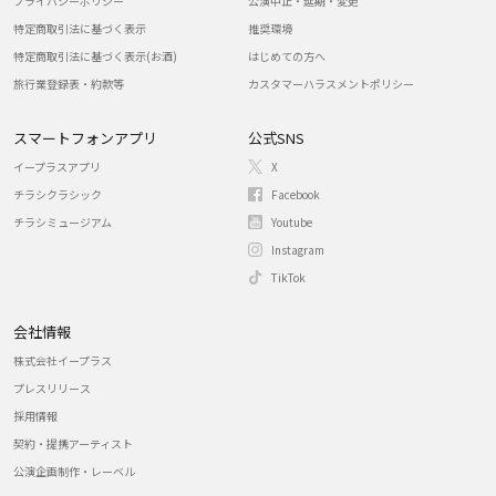
プライバシーポリシー
公演中止・延期・変更
特定商取引法に基づく表示
推奨環境
特定商取引法に基づく表示(お酒)
はじめての方へ
旅行業登録表・約款等
カスタマーハラスメントポリシー
スマートフォンアプリ
公式SNS
イープラスアプリ
X
チラシクラシック
Facebook
チラシミュージアム
Youtube
Instagram
TikTok
会社情報
株式会社イープラス
プレスリリース
採用情報
契約・提携アーティスト
公演企画制作・レーベル