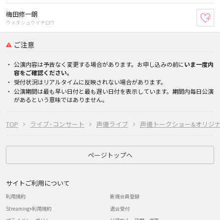
梅田修一朗
お
ウメダシュウイチロウ
ご注意
公演内容は予告なく変更する場合があります。お申し込みの前に
いま一度内
容をご確認ください。
受付状況はリアルタイムに反映されない場合があります。
公演期間は最も早い日付と最も遅い日付を表示しています。期間内毎日公演
があるという意味ではありません。
TOP
ライブ･コンサート
声優ライブ
声優トークショー&オリジ
ページトップへ
サイトご利用について
利用規約
新規会員登録
Streaming+利用規約
退会受付