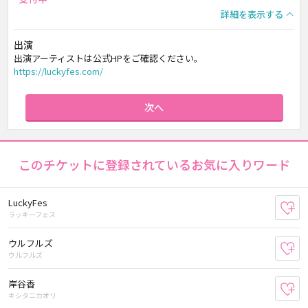
詳細を表示する
出演
出演アーティストは公式HPをご確認ください。
https://luckyfes.com/
次へ
このチケットに登録されているお気に入りワード
LuckyFes
お
ラッキーフェス
ウルフルズ
お
ウルフルズ
岸谷香
お
キシタニカオリ