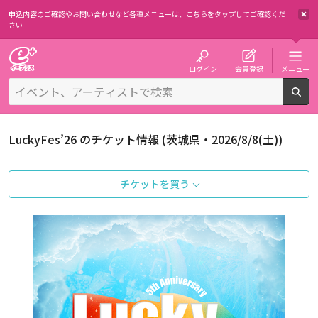
申込内容のご確認やお問い合わせなど各種メニューは、
こちらをタップしてご確認くだ
さい
チケット予約・購入・販売のイープラス
ログイン
会員登録
メニュー
検
LuckyFes’26 のチケット情報 (茨城県・2026/8/8(土))
チケットを買う