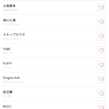
大黒摩季
お
オオグロマキ
相川七瀬
お
アイカワナナセ
スキップカウズ
お
スキップカウズ
TUBE
お
チューブ
PUFFY
お
パフィー
Dragon Ash
お
ドラゴンアッシュ
氣志團
お
キシダン
MUCC
お