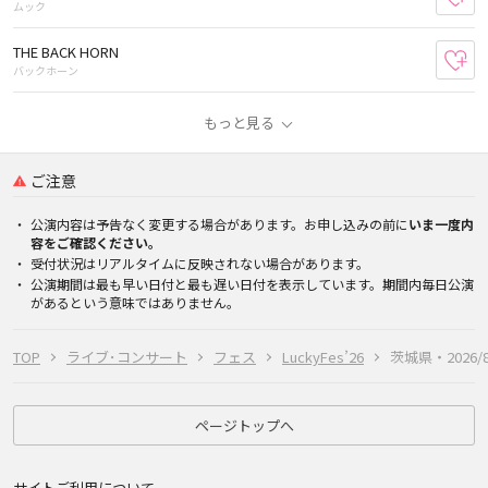
ムック
THE BACK HORN
お
バックホーン
もっと見る
ご注意
公演内容は予告なく変更する場合があります。お申し込みの前に
いま一度内
容をご確認ください。
受付状況はリアルタイムに反映されない場合があります。
公演期間は最も早い日付と最も遅い日付を表示しています。期間内毎日公演
があるという意味ではありません。
TOP
ライブ･コンサート
フェス
LuckyFes’26
茨城県・2026/8
ページトップへ
サイトご利用について