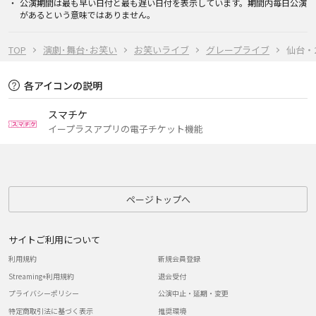
公演期間は最も早い日付と最も遅い日付を表示しています。期間内毎日公演
があるという意味ではありません。
TOP
演劇･舞台･お笑い
お笑いライブ
グレープライブ
仙台・20
各アイコンの説明
スマチケ
イープラスアプリの電子チケット機能
ページトップへ
サイトご利用について
利用規約
新規会員登録
Streaming+利用規約
退会受付
プライバシーポリシー
公演中止・延期・変更
特定商取引法に基づく表示
推奨環境