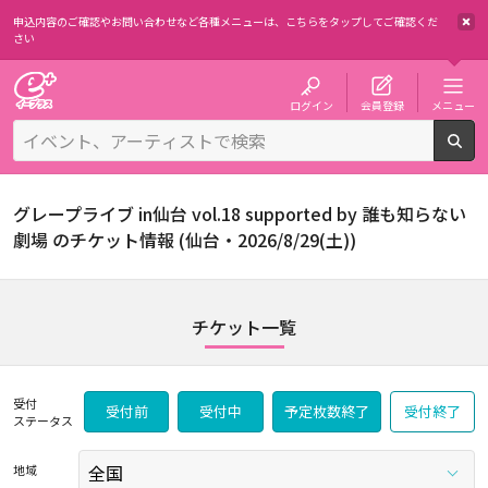
申込内容のご確認やお問い合わせなど各種メニューは、
こちらをタップしてご確認くだ
さい
チケット予約・購入・販売のイープラス
ログイン
会員登録
メニュー
検
グレープライブ in仙台 vol.18 supported by 誰も知らない
劇場 のチケット情報 (仙台・2026/8/29(土))
チケット一覧
受付
受付前
受付中
予定枚数終了
受付終了
ステータス
地域