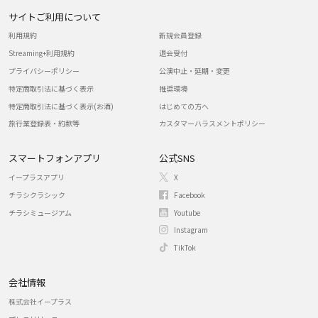
サイトご利用について
利用規約
新規会員登録
Streaming+利用規約
退会受付
プライバシーポリシー
公演中止・延期・変更
特定商取引法に基づく表示
推奨環境
特定商取引法に基づく表示(お酒)
はじめての方へ
旅行業登録表・約款等
カスタマーハラスメントポリシー
スマートフォンアプリ
公式SNS
イープラスアプリ
X
チラシクラシック
Facebook
チラシミュージアム
Youtube
Instagram
TikTok
会社情報
株式会社イープラス