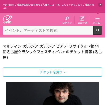
申込内容のご確認やお問い合わせなど各種メニューは、
こちらをタップしてご確認くだ
さい
チケット予約・購入・販売のイープラス
ログイン
会員登録
メニュー
検
マルティン･ガルシア･ガルシア ピアノ･リサイタル <第44
回名古屋クラシックフェスティバル> のチケット情報 (名古
屋)
チケットを買う