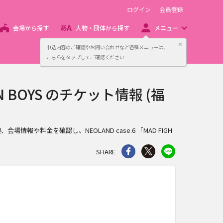
ログイン
会員登録
会場から探す
人物・団体から探す
メニュー
閉じる
申込内容のご確認やお問い合わせなど各種メニューは、
主催者向け販売サービス
こちらをタップしてご確認ください
EN BOYS のチケット情報 (福
、会場情報や料金を確認し、NEOLAND case.6 「MAD FIGH
シェア
Twitter
line
SHARE