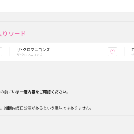
入りワード
ザ･クロマニヨンズ
Z
お気に入り登録
お気に入
ザ･クロマニヨンズ
みの前に
いま一度内容をご確認ください。
。
す。期間内毎日公演があるという意味ではありません。