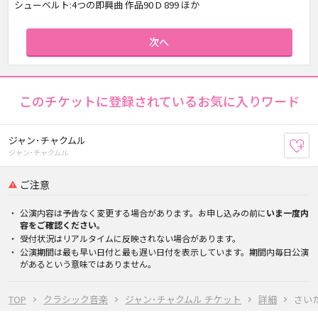
シューベルト:4つの即興曲 作品90 D 899 ほか
次へ
このチケットに登録されているお気に入りワード
ジャン･チャクムル
お
ジャン･チャクムル
ご注意
公演内容は予告なく変更する場合があります。お申し込みの前に
いま一度内
容をご確認ください。
受付状況はリアルタイムに反映されない場合があります。
公演期間は最も早い日付と最も遅い日付を表示しています。期間内毎日公演
があるという意味ではありません。
TOP
クラシック音楽
ジャン･チャクムル チケット
詳細
さいた