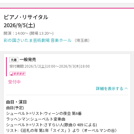
ピアノ･リサイタル
2026/9/5(土)
開演：14:00～ (開場 13:20～)
彩の国さいたま芸術劇場 音楽ホール
（埼玉県）
一般発売
先着
受付期間:2026/5/2(土)10:00～2026/9/3(木)18:00
座席選択
受付中
詳細を表示する
曲目・演目
曲目(予定)
シューベルト=リスト:ウィーンの夜会 第6番
ラッヘンマン:シューベルト変奏曲
シューベルト=リスト:さすらい人(歌曲 D 489 による)
リスト:《巡礼の年 第1年「スイス」》より〈オーベルマンの谷〉