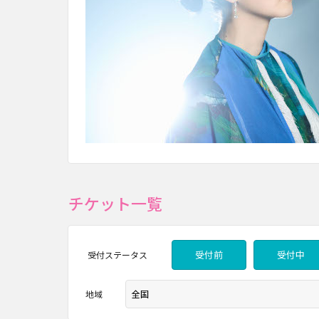
チケット一覧
受付前
受付中
受付
ステータス
地域