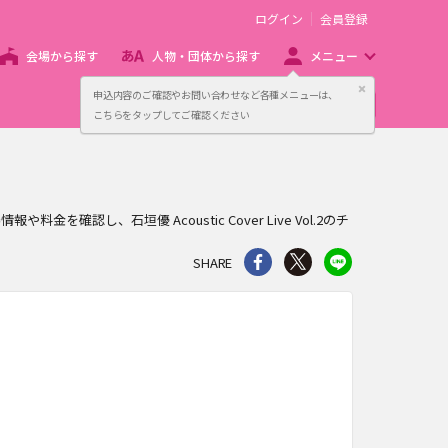
ログイン
会員登録
会場から探す
人物・団体から探す
メニュー
閉じる
申込内容のご確認やお問い合わせなど各種メニューは、
主催者向け販売サービス
こちらをタップしてご確認ください
を確認し、石垣優 Acoustic Cover Live Vol.2のチ
シェア
Twitter
line
SHARE