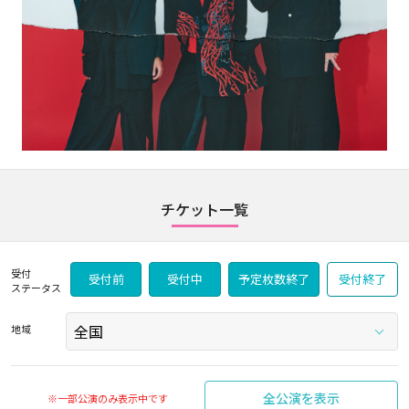
チケット一覧
受付
受付前
受付中
予定枚数終了
受付終了
ステータス
地域
全公演を表示
※一部公演のみ表示中です