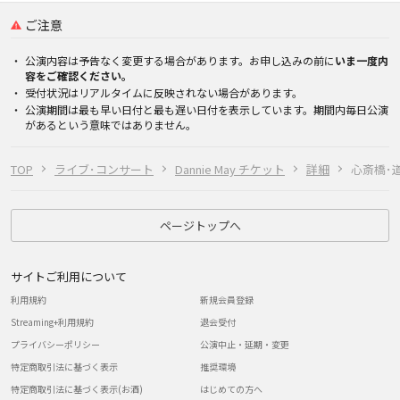
ご注意
公演内容は予告なく変更する場合があります。お申し込みの前に
いま一度内
容をご確認ください。
受付状況はリアルタイムに反映されない場合があります。
公演期間は最も早い日付と最も遅い日付を表示しています。期間内毎日公演
があるという意味ではありません。
TOP
ライブ･コンサート
Dannie May チケット
詳細
心斎橋･道
ページトップへ
サイトご利用について
利用規約
新規会員登録
Streaming+利用規約
退会受付
プライバシーポリシー
公演中止・延期・変更
特定商取引法に基づく表示
推奨環境
特定商取引法に基づく表示(お酒)
はじめての方へ