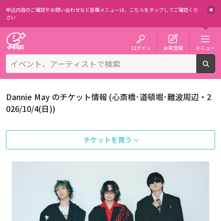
申込内容のご確認やお問い合わせなど各種メニューは、
こちらをタップしてご確認くだ
さい
チケット予約・購入・販売のイープラス
ログイン
会員登録
メニュー
検
Dannie May のチケット情報 (心斎橋･道頓堀･難波周辺・2
026/10/4(日))
チケットを買う