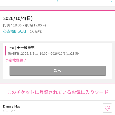
2026/10/4(日)
開演：18:00～ (開場 17:00～)
心斎橋BIGCAT
（大阪府）
★一般発売
先着
受付期間:2026/8/8(土)10:00～2026/10/3(土)23:59
予定枚数終了
次へ
このチケットに登録されているお気に入りワード
Dannie May
お
ダニーメイ