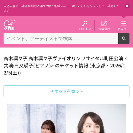
申込内容のご確認やお問い合わせなど各種メニューは、
こちらをタップしてご確認くだ
さい
チケット予約・購入・販売のイープラス
ログイン
会員登録
メニュー
検
高木凜々子 高木凜々子ヴァイオリンリサイタル町田公演 <
共演:三又瑛子(ピアノ)> のチケット情報 (東京都・2026/1
2/5(土))
チケットを買う