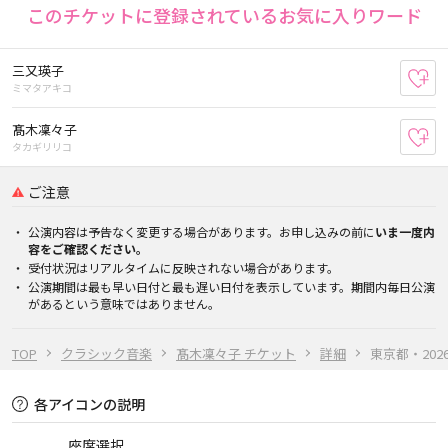
このチケットに登録されているお気に入りワード
三又瑛子
お
ミマタアキコ
髙木凜々子
お
タカギリリコ
ご注意
公演内容は予告なく変更する場合があります。お申し込みの前に
いま一度内
容をご確認ください。
受付状況はリアルタイムに反映されない場合があります。
公演期間は最も早い日付と最も遅い日付を表示しています。期間内毎日公演
があるという意味ではありません。
TOP
クラシック音楽
髙木凜々子 チケット
詳細
東京都・2026/
各アイコンの説明
座席選択