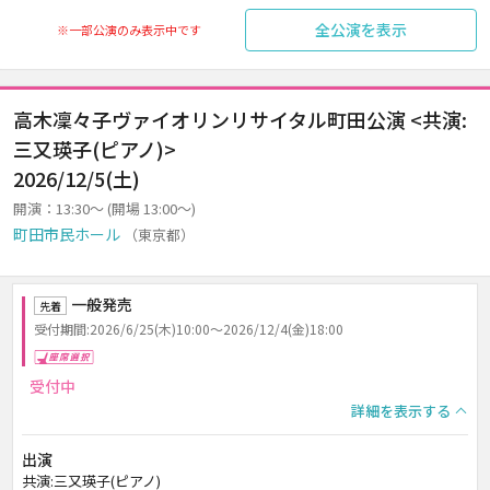
全公演を表示
※一部公演のみ表示中です
高木凜々子ヴァイオリンリサイタル町田公演 <共演:
三又瑛子(ピアノ)>
2026/12/5(土)
開演：13:30～ (開場 13:00～)
町田市民ホール
（東京都）
一般発売
先着
受付期間:2026/6/25(木)10:00～2026/12/4(金)18:00
座席選択
受付中
詳細を表示する
出演
共演:三又瑛子(ピアノ)