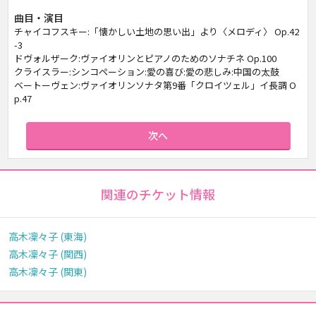
曲目・演目
チャイコフスキー:「懐かしい土地の思い出」より〈メロディ〉 Op.42
-3
ドヴォルザーク:ヴァイオリンとピアノのためのソナチネ Op.100
クライスラー:シンコペーション:愛の喜び:愛の悲しみ:中国の太鼓
ベートーヴェン:ヴァイオリンソナタ第9番「クロイツェル」イ長調 O
p.47
次へ
関連のチケット情報
高木凜々子 (東海)
高木凜々子 (関西)
高木凜々子 (関東)