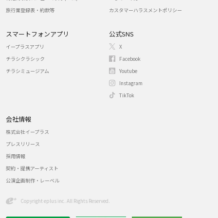
旅行業登録表・約款等
カスタマーハラスメントポリシー
スマートフォンアプリ
公式SNS
イープラスアプリ
X
チラシクラシック
Facebook
チラシミュージアム
Youtube
Instagram
TikTok
会社情報
株式会社イープラス
プレスリリース
採用情報
契約・提携アーティスト
公演企画制作・レーベル
Copyright eplus inc. All Rights Reserved.