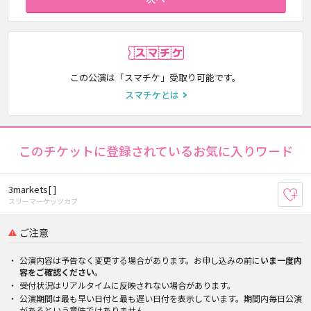
スマチケ
この公演は「スマチケ」受取り可能です。
スマチケとは
このチケットに登録されているお気に入りワード
3markets[ ]
お
スリーマーケッツカブ
ご注意
公演内容は予告なく変更する場合があります。お申し込みの前に
いま一度内
容をご確認ください。
受付状況はリアルタイムに反映されない場合があります。
公演期間は最も早い日付と最も遅い日付を表示しています。期間内毎日公演
があるという意味ではありません。