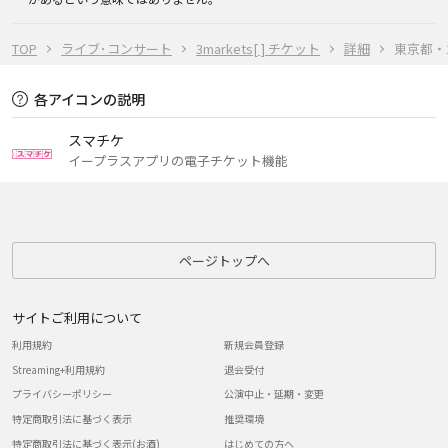
TOP
ライブ･コンサート
3markets[ ] チケット
詳細
東京都・20
各アイコンの説明
スマチケ
イープラスアプリの電子チケット機能
ページトップへ
サイトご利用について
利用規約
新規会員登録
Streaming+利用規約
退会受付
プライバシーポリシー
公演中止・延期・変更
特定商取引法に基づく表示
推奨環境
特定商取引法に基づく表示(お酒)
はじめての方へ