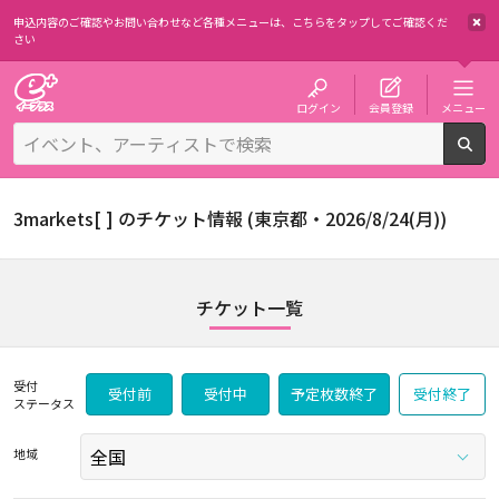
申込内容のご確認やお問い合わせなど各種メニューは、
こちらをタップしてご確認くだ
さい
チケット予約・購入・販売のイープラス
ログイン
会員登録
メニュー
検
3markets[ ] のチケット情報 (東京都・2026/8/24(月))
チケット一覧
受付
受付前
受付中
予定枚数終了
受付終了
ステータス
地域