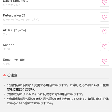
Daichi Yamamoto
お
ダイチヤマモト
Peterparker69
お
ピーターパーカーシックスナイン
AOTO
(ラッパー)
お
アオト
Kaneee
お
ケイニー
Sonsi
(竹中尊師)
お
ソンシ
ご注意
公演内容は予告なく変更する場合があります。お申し込みの前に
いま一度内
容をご確認ください。
受付状況はリアルタイムに反映されない場合があります。
公演期間は最も早い日付と最も遅い日付を表示しています。期間内毎日公演
があるという意味ではありません。