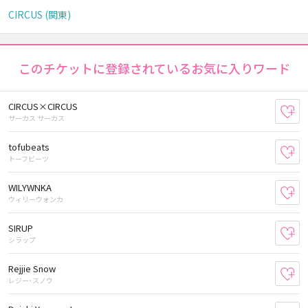
CIRCUS (関東)
このチケットに登録されているお気に入りワード
CIRCUS×CIRCUS
お
サーカス サーカス
tofubeats
お
トーフビーツ
WILYWNKA
お
ウィリーウォンカ
SIRUP
お
シラップ
Rejjie Snow
お
レジー･スノウ