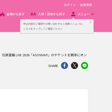
ログイン
会員登録
会場から探す
人物・団体から探す
メニュー
閉じる
申込内容のご確認やお問い合わせなど各種メニューは、
主催者向け販売サービス
こちらをタップしてご確認ください
織 LIVE 2026「ASOVIVA!!!」のチケットを簡単にオン
シェア
Twitter
line
SHARE