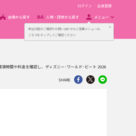
ログイン
会員登録
会場から探す
人物・団体から探す
メニュー
閉じる
申込内容のご確認やお問い合わせなど各種メニューは、
主催者向け販売サービス
こちらをタップしてご確認ください
、開演時間や料金を確認し、ディズニー･ワールド･ビート 2026
シェア
Twitter
line
SHARE