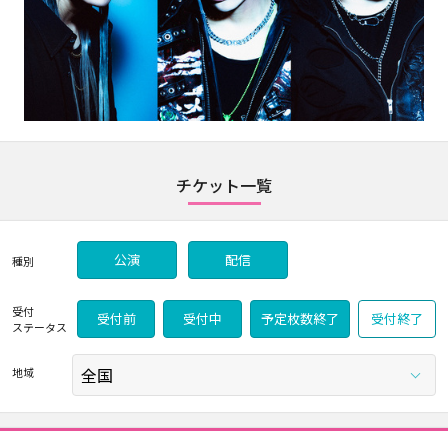
チケット一覧
公演
配信
種別
受付
受付前
受付中
予定枚数終了
受付終了
ステータス
地域