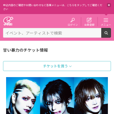
申込内容のご確認やお問い合わせなど各種メニューは、
こちらをタップしてご確認くだ
さい
チケット予約・購入・販売のイープラス
ログイン
会員登録
メニュー
検
甘い暴力のチケット情報
チケットを買う