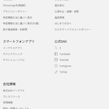
Streaming+利用規約
退会受付
プライバシーポリシー
公演中止・延期・変更
特定商取引法に基づく表示
推奨環境
特定商取引法に基づく表示(お酒)
はじめての方へ
旅行業登録表・約款等
カスタマーハラスメントポリシー
スマートフォンアプリ
公式SNS
イープラスアプリ
X
チラシクラシック
Facebook
チラシミュージアム
Youtube
Instagram
TikTok
会社情報
株式会社イープラス
プレスリリース
採用情報
契約・提携アーティスト