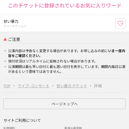
このチケットに登録されているお気に入りワード
甘い暴力
お
アマイボウリョク
ご注意
公演内容は予告なく変更する場合があります。お申し込みの前に
いま一度内
容をご確認ください。
受付状況はリアルタイムに反映されない場合があります。
公演期間は最も早い日付と最も遅い日付を表示しています。期間内毎日公演
があるという意味ではありません。
TOP
ライブ･コンサート
甘い暴力 チケット
詳細
ページトップへ
サイトご利用について
利用規約
新規会員登録