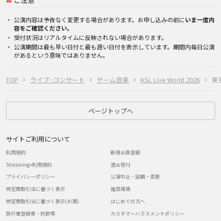
ご注意
公演内容は予告なく変更する場合があります。お申し込みの前に
いま一度内
容をご確認ください。
受付状況はリアルタイムに反映されない場合があります。
公演期間は最も早い日付と最も遅い日付を表示しています。期間内毎日公演
があるという意味ではありません。
TOP
ライブ･コンサート
ゲーム音楽
KSL Live World 2026
東京
ページトップへ
サイトご利用について
利用規約
新規会員登録
Streaming+利用規約
退会受付
プライバシーポリシー
公演中止・延期・変更
特定商取引法に基づく表示
推奨環境
特定商取引法に基づく表示(お酒)
はじめての方へ
旅行業登録表・約款等
カスタマーハラスメントポリシー