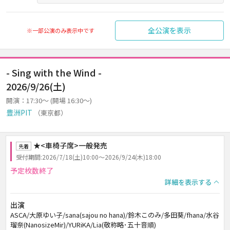
全公演を表示
※一部公演のみ表示中です
- Sing with the Wind -
2026/9/26(土)
開演：17:30～ (開場 16:30～)
豊洲PIT
（東京都）
★<車椅子席>一般発売
先着
受付期間:2026/7/18(土)10:00～2026/9/24(木)18:00
予定枚数終了
詳細を表示する
出演
ASCA/大原ゆい子/sana(sajou no hana)/鈴木このみ/多田葵/fhana/水谷
瑠奈(NanosizeMir)/YURiKA/Lia(敬称略･五十音順)