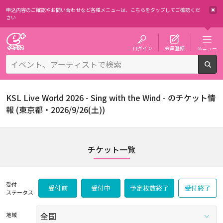
申込内容のご確認やお問い合わせなど各種メニューは、
こちらをタップしてご確認くだ
さい
チケット予約・購入・販売のイープラス
ログイン
会員登録
メニュー
検
KSL Live World 2026 - Sing with the Wind - のチケット情
報 (東京都・2026/9/26(土))
チケット一覧
受付
受付前
受付中
予定枚数終了
受付終了
ステータス
地域