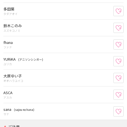
多田葵
お
タダアオイ
鈴木このみ
お
スズキコノミ
fhana
お
ファナ
YURiKA
(アニソンシンガー)
お
ユリカ
大原ゆい子
お
オオハラユイコ
ASCA
お
アスカ
sana
(sajou no hana)
お
サナ